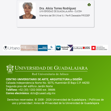
Dra. Alicia Torres Rodríguez
UNIVERSIDAD DE GUADALAJARA - CUCSH
Miembro del SNI (Nivel II) / Perfil Deseable PRODEP
CENTRO UNIVERSITARIO DE ARTE, ARQUITECTURA y DISEÑO
Calzada Independencia Norte No. 5075, Huentitán El Bajo C.P. 44250
Segundo piso del edificio Jardín Norte
Teléfono:
+52 (33) 1202-3000 ext. 38686
Correo electrónico:
dcts@cuaad.udg.mx
Derechos reservados. © 2008 -
2026
Universidad de Guadalajara. |
Políticas de
uso y privacidad
|
Aviso de Privacidad de la Universidad de Guadalajara