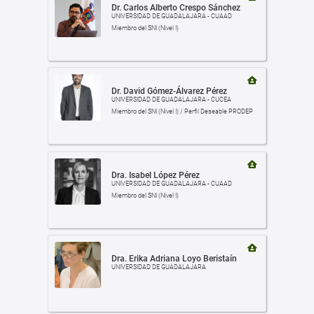
Dr. Carlos Alberto Crespo Sánchez
UNIVERSIDAD DE GUADALAJARA - CUAAD
Miembro del SNI (Nivel I)
Dr. David Gómez-Álvarez Pérez
UNIVERSIDAD DE GUADALAJARA - CUCEA
Miembro del SNI (Nivel I) / Perfil Deseable PRODEP
Dra. Isabel López Pérez
UNIVERSIDAD DE GUADALAJARA - CUAAD
Miembro del SNI (Nivel I)
Dra. Erika Adriana Loyo Beristaín
UNIVERSIDAD DE GUADALAJARA