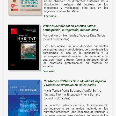
no se observen los diferentes síntomas de la
distribución desigual del ingreso de los
mexicanos y mexicanas, sino que, en las
regiones urbanas turísticas...
Leer más…
Visiones del hábitat en América Latina:
participación, autogestión, habitabilidad
Manuel Martín Hernández, Vicente Díaz García
(coordinadores/as)
Este libro incluye una serie de textos que hablan
de arquitecturas y de ciudades, pero no desde los
paradigmas al uso en la bibliografía y la
hemerografía más difundidas internacionalmente
que, con mayor o menor fortuna, pretenden dirigir
las prácticas profesionales en materia de
espacio...
Leer más…
Cuadernos CON-TEXTO 7. Movilidad, espacio
y formas de exclusión en las ciudades.
María Teresa Pérez Bourzac, Adolfo Benito
Narváez Tijerina, Elizabeth Rivera Borrayo
(coordinadores/as)
La presente publicación tiene la intención de
continuar-como se ha venido haciendo en los
números anteriores- con espacios de reflexión y
discusión que son expresados como parte de los