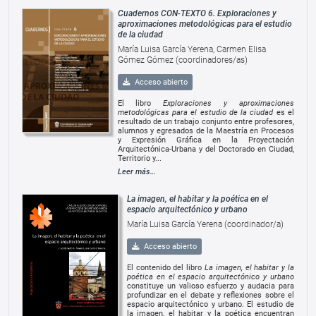
Cuadernos CON-TEXTO 6. Exploraciones y
aproximaciones metodológicas para el estudio
de la ciudad
María Luisa García Yerena, Carmen Elisa
Gómez Gómez (coordinadores/as)
Acceso abierto
El libro
Exploraciones y aproximaciones
metodológicas para el estudio de la ciudad
es el
resultado de un trabajo conjunto entre profesores,
alumnos y egresados de la Maestría en Procesos
y Expresión Gráfica en la Proyectación
Arquitectónica-Urbana y del Doctorado en Ciudad,
Territorio y...
Leer más…
La imagen, el habitar y la poética en el
espacio arquitectónico y urbano
María Luisa García Yerena (coordinador/a)
Acceso abierto
El contenido del libro
La imagen, el habitar y la
poética en el espacio arquitectónico y urbano
constituye un valioso esfuerzo y audacia para
profundizar en el debate y reflexiones sobre el
espacio arquitectónico y urbano. El estudio de
la imagen, el habitar y la poética encuentran