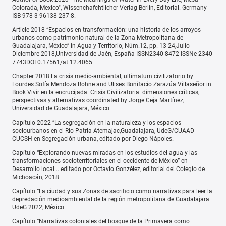
Colorada, Mexico", Wissenchafchtlicher Verlag Berlin, Editorial. Germany
ISB 978-3-96138-237-8.
Article 2018 “Espacios en transformación: una historia de los arroyos
urbanos como patrimonio natural de la Zona Metropolitana de
Guadalajara, México” in Agua y Territorio, Núm.12, pp. 13-24,Julio-
Diciembre 2018,Universidad de Jaén, España ISSN2340-8472 ISSNe 2340-
7743DOI 0.17561/at.12.4065
Chapter 2018 La crisis medio-ambiental, ultimatum civilizatorio by
Lourdes Sofía Mendoza Bohne and Ulises Bonifacio Zarazúa Villaseñor in
Book Vivir en la encrucijada: Crisis Civilizatoria: dimensiones críticas,
perspectivas y alternativas coordinated by Jorge Ceja Martínez,
Universidad de Guadalajara, México.
Capítulo 2022 ”La segregación en la naturaleza y los espacios
sociourbanos en el Rio Patria Atemajac,Guadalajara, UdeG/CUAAD-
CUCSH en Segregación urbana, editado por Diego Nápoles.
Capítulo “Explorando nuevas miradas en los estudios del agua y las
transformaciones socioterritoriales en el occidente de México” en
Desarrollo local ...editado por Octavio Gonzélez, editorial del Colegio de
Michoacán, 2018
Capítulo ”La ciudad y sus Zonas de sacrificio como narrativas para leer la
depredación medioambiental de la región metropolitana de Guadalajara
UdeG 2022, México.
Capítulo “Narrativas coloniales del bosque de la Primavera como