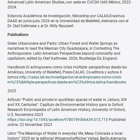
Advanced Latin American Studies, con sede en CUCSH UdG México, 2022-
2024.
Estancia Académica de Investigación, fellowship por CALAS-Erasmus-
DAAD en junio-julio 2026 en la Universidad de Bielefeld, Alemania con el
Dr. Olaf Kaltmeier y el Dr. Willy Raussert.
Publications
Green Urbanocene and Parks: Urban Forest and Water Springs as
narratives to read the Mexican City Guadalajara, in Contesting The
Anthropocene. Latin American Perspectives beyond coloniality and
capitalism, edited by Olaf Kaltmeier. 2026, Routledge Ed, England.
Handbook El antropoceno como crisis múltiple: perspectivas desde las
Américas, University of Bielefeld, Press-CALAS. Co-editora y autora 6
tomos.
http://calas.lat/es/investigacion/el-antropoceno-como-crisis-
m%C3%BAltiple-perspectivas-desde-am%C3%A9rica-latina/handbooks
2025
Artículo “Public and private in quotidian spaces of water in Jalisco, XIX
and XX Centuries”. Capítulo de Environmental History para la Oxford
Research Encyclopedia of Latin American History, University of Oxford,
U.S. Noviembre 2023
https://doi.org/10.1093/acrefore/9780199366439.013.715
Published
online: 22 November 2023
Libro “The Meanings of Water in everyday life, Mesa Colorada a local
history” 2020 en la editorial Wissenschaftlicher Verlag, Berlín,Alemania.