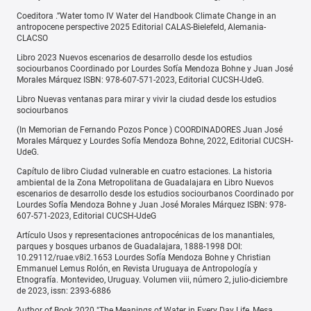
Coeditora .”Water tomo IV Water del Handbook Climate Change in an
antropocene perspective 2025 Editorial CALAS-Bielefeld, Alemania-
CLACSO
Libro 2023 Nuevos escenarios de desarrollo desde los estudios
sociourbanos Coordinado por Lourdes Sofía Mendoza Bohne y Juan José
Morales Márquez ISBN: 978-607-571-2023, Editorial CUCSH-UdeG.
Libro Nuevas ventanas para mirar y vivir la ciudad desde los estudios
sociourbanos
(In Memorian de Fernando Pozos Ponce ) COORDINADORES Juan José
Morales Márquez y Lourdes Sofía Mendoza Bohne, 2022, Editorial CUCSH-
UdeG.
Capítulo de libro Ciudad vulnerable en cuatro estaciones. La historia
ambiental de la Zona Metropolitana de Guadalajara en Libro Nuevos
escenarios de desarrollo desde los estudios sociourbanos Coordinado por
Lourdes Sofía Mendoza Bohne y Juan José Morales Márquez ISBN: 978-
607-571-2023, Editorial CUCSH-UdeG
Artículo Usos y representaciones antropocénicas de los manantiales,
parques y bosques urbanos de Guadalajara, 1888-1998 DOI:
10.29112/ruae.v8i2.1653 Lourdes Sofía Mendoza Bohne y Christian
Emmanuel Lemus Rolón, en Revista Uruguaya de Antropología y
Etnografía. Montevideo, Uruguay. Volumen viii, número 2, julio-diciembre
de 2023, issn: 2393-6886
Author of Book 2020 "The Meanings of Water in Every Day Life, Mesa