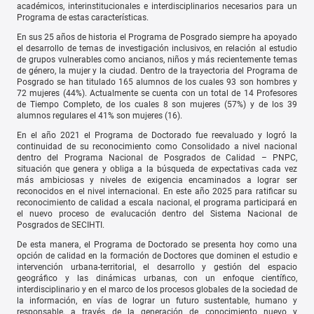
académicos, interinstitucionales e interdisciplinarios necesarios para un
Programa de estas características.
En sus 25 años de historia el Programa de Posgrado siempre ha apoyado
el desarrollo de temas de investigación inclusivos, en relación al estudio
de grupos vulnerables como ancianos, niños y más recientemente temas
de género, la mujer y la ciudad. Dentro de la trayectoria del Programa de
Posgrado se han titulado 165 alumnos de los cuales 93 son hombres y
72 mujeres (44%). Actualmente se cuenta con un total de 14 Profesores
de Tiempo Completo, de los cuales 8 son mujeres (57%) y de los 39
alumnos regulares el 41% son mujeres (16).
En el año 2021 el Programa de Doctorado fue reevaluado y logró la
continuidad de su reconocimiento como Consolidado a nivel nacional
dentro del Programa Nacional de Posgrados de Calidad – PNPC,
situación que genera y obliga a la búsqueda de expectativas cada vez
más ambiciosas y niveles de exigencia encaminados a lograr ser
reconocidos en el nivel internacional. En este año 2025 para ratificar su
reconocimiento de calidad a escala nacional, el programa participará en
el nuevo proceso de evalucación dentro del Sistema Nacional de
Posgrados de SECIHTI.
De esta manera, el Programa de Doctorado se presenta hoy como una
opción de calidad en la formación de Doctores que dominen el estudio e
intervención urbana-territorial, el desarrollo y gestión del espacio
geográfico y las dinámicas urbanas, con un enfoque científico,
interdisciplinario y en el marco de los procesos globales de la sociedad de
la información, en vías de lograr un futuro sustentable, humano y
responsable, a través de la generación de conocimiento nuevo y