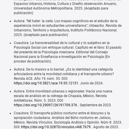
Espacios Urbanos, Historia, Cultura y Diseño observación Anuario,
Universidad Autónoma Metropolitana. 2025. (Aceptado para
publicación)
Autora: “Mi hater: la calle. Los mapas cognitivos en el estudio de la
experiencia móvil en estudiantes universitarios”, Urbeactio. Revista de
Urbanismo, Territorio y Arquitectura, Instituto Politécnico Nacional.
2025. (Aceptado para publicación)
Coautora: La transversalidad de lo cultural y lo subjetivo en la
Psicología Social con enfoque cultural. Capítulo en el libro: El pasado
del presente de la Psicología mexicana. Editorial del Consejo
Nacional para la Enseñanza e Investigación en Psicología (En
proceso de publicación).
Autora: De lo masivo a lo barrial. ¿Es la identidad una categoría
articuladora entre la movilidad cotidiana y el transporte urbano?
Revista ACE. Año 19, núm. 55. DOI:
https://doi.org/10.5821/ace.19.55.12151
. Junio de 2024.
Autora: Entre movilidad urbanas y regionales: Hacia una nueva
escala de análisis en la ciénega de Chapala, México. Revista
Arkitekturax. Núm. 5. 2023. DOI:
https://doi.org/10.29097/26191709.376
. Septiembre de 2023.
Coautora: El transporte público nocturno entre el discurso y la
apropiación ciudadana. Análisis del Búho nocturno en Jalisco,
México. Revista Vínculos. Sociología Análisis y Opinión. Núm 8. 2023.
DOI:
https://doi.org/10.32870/vinculos.v4i8.7679
. Agosto de 2023.