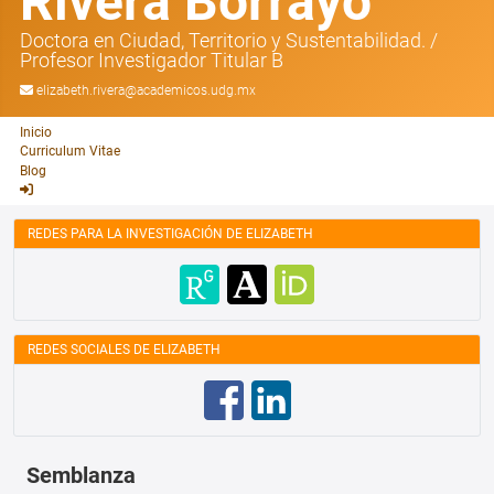
Rivera Borrayo
Doctora en Ciudad, Territorio y Sustentabilidad.
/
Profesor Investigador Titular B
elizabeth.rivera@academicos.udg.mx
Inicio
Curriculum Vitae
Blog
REDES PARA LA INVESTIGACIÓN DE ELIZABETH
REDES SOCIALES DE ELIZABETH
Semblanza