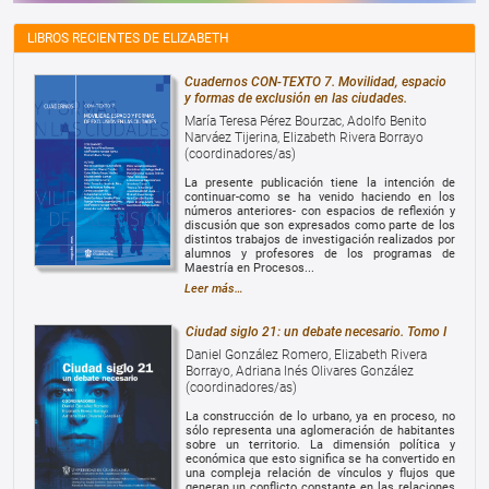
LIBROS RECIENTES DE ELIZABETH
Cuadernos CON-TEXTO 7. Movilidad, espacio
y formas de exclusión en las ciudades.
María Teresa Pérez Bourzac, Adolfo Benito
Narváez Tijerina, Elizabeth Rivera Borrayo
(coordinadores/as)
La presente publicación tiene la intención de
continuar-como se ha venido haciendo en los
números anteriores- con espacios de reflexión y
discusión que son expresados como parte de los
distintos trabajos de investigación realizados por
alumnos y profesores de los programas de
Maestría en Procesos...
Leer más…
Ciudad siglo 21: un debate necesario. Tomo I
Daniel González Romero, Elizabeth Rivera
Borrayo, Adriana Inés Olivares González
(coordinadores/as)
La construcción de lo urbano, ya en proceso, no
sólo representa una aglomeración de habitantes
sobre un territorio. La dimensión política y
económica que esto significa se ha convertido en
una compleja relación de vínculos y flujos que
generan un conflicto constante en las relaciones