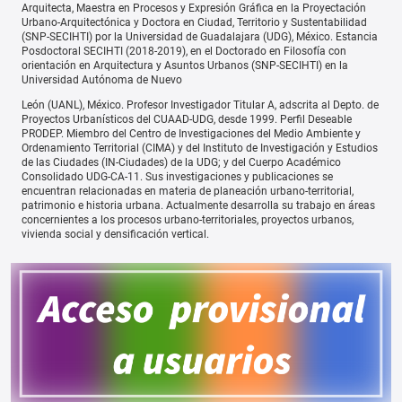
Arquitecta, Maestra en Procesos y Expresión Gráfica en la Proyectación
Urbano-Arquitectónica y Doctora en Ciudad, Territorio y Sustentabilidad
(SNP-SECIHTI) por la Universidad de Guadalajara (UDG), México. Estancia
Posdoctoral SECIHTI (2018-2019), en el Doctorado en Filosofía con
orientación en Arquitectura y Asuntos Urbanos (SNP-SECIHTI) en la
Universidad Autónoma de Nuevo
León (UANL), México. Profesor Investigador Titular A, adscrita al Depto. de
Proyectos Urbanísticos del CUAAD-UDG, desde 1999. Perfil Deseable
PRODEP. Miembro del Centro de Investigaciones del Medio Ambiente y
Ordenamiento Territorial (CIMA) y del Instituto de Investigación y Estudios
de las Ciudades (IN-Ciudades) de la UDG; y del Cuerpo Académico
Consolidado UDG-CA-11. Sus investigaciones y publicaciones se
encuentran relacionadas en materia de planeación urbano-territorial,
patrimonio e historia urbana. Actualmente desarrolla su trabajo en áreas
concernientes a los procesos urbano-territoriales, proyectos urbanos,
vivienda social y densificación vertical.