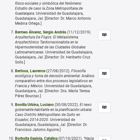
físico-sociales y simbólica del fenómeno:
Estudio de caso la Zona Metropolitana de
Guadalajara.
Universidad de Guadalajara,
Guadalajara, Jal. [Director: Dr. Marco Antonio
Medina Ortega.]
Bermeo Álvarez, Sergio Andrés
(11/12/2019).
Arquitectura De Flujos: El Metasistema
Arquitectónico Tardorracionalista en la
Hipermodernidad de las Ciudades Globales
Latinoamericanas.
Universidad de Guadalajara,
Guadalajara, Jal. [Director: Dr. Heriberto Cruz
Solís.]
Bertoux, Laurence
(27/08/2012).
Filosofía
ecológica y toma de decisión ambiental: Análisis
comparativo entre dos procesos legislativos en
Francia y México.
Universidad de Guadalajara,
Guadalajara, Jal. [Director: Dra. María Teresa
Pérez Bourzac.]
Bonilla Urbina, Luciano
(30/08/2022).
El nexo
gobernante-habitante en la planificación urbana:
Caso Distrito Metropolitano de Quito en
Ecuador, 2014-2020.
Universidad de
Guadalajara, Guadalajara, Jal. [Director: Dr.
Francisco Jalomo Aguirre.]
Borbolla Gaxiola, Catalina
(07/10/2021).
“Hacia