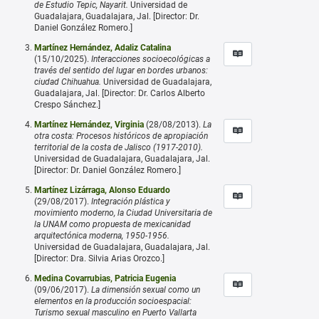
de Estudio Tepic, Nayarit.
Universidad de
Guadalajara, Guadalajara, Jal. [Director: Dr.
Daniel González Romero.]
Martínez Hernández, Adaliz Catalina
(15/10/2025).
Interacciones socioecológicas a
través del sentido del lugar en bordes urbanos:
ciudad Chihuahua.
Universidad de Guadalajara,
Guadalajara, Jal. [Director: Dr. Carlos Alberto
Crespo Sánchez.]
Martínez Hernández, Virginia
(28/08/2013).
La
otra costa: Procesos históricos de apropiación
territorial de la costa de Jalisco (1917-2010).
Universidad de Guadalajara, Guadalajara, Jal.
[Director: Dr. Daniel González Romero.]
Martínez Lizárraga, Alonso Eduardo
(29/08/2017).
Integración plástica y
movimiento moderno, la Ciudad Universitaria de
la UNAM como propuesta de mexicanidad
arquitectónica moderna, 1950-1956.
Universidad de Guadalajara, Guadalajara, Jal.
[Director: Dra. Silvia Arias Orozco.]
Medina Covarrubias, Patricia Eugenia
(09/06/2017).
La dimensión sexual como un
elementos en la producción socioespacial:
Turismo sexual masculino en Puerto Vallarta