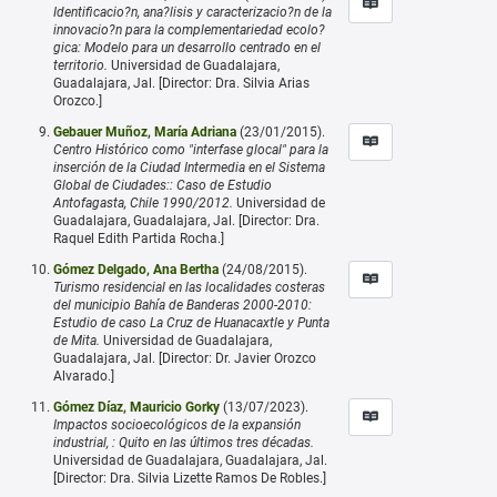
Identificacio?n, ana?lisis y caracterizacio?n de la
innovacio?n para la complementariedad ecolo?
gica: Modelo para un desarrollo centrado en el
territorio.
Universidad de Guadalajara,
Guadalajara, Jal. [Director: Dra. Silvia Arias
Orozco.]
Gebauer Muñoz, María Adriana
(23/01/2015).
Centro Histórico como "interfase glocal" para la
inserción de la Ciudad Intermedia en el Sistema
Global de Ciudades:: Caso de Estudio
Antofagasta, Chile 1990/2012.
Universidad de
Guadalajara, Guadalajara, Jal. [Director: Dra.
Raquel Edith Partida Rocha.]
Gómez Delgado, Ana Bertha
(24/08/2015).
Turismo residencial en las localidades costeras
del municipio Bahía de Banderas 2000-2010:
Estudio de caso La Cruz de Huanacaxtle y Punta
de Mita.
Universidad de Guadalajara,
Guadalajara, Jal. [Director: Dr. Javier Orozco
Alvarado.]
Gómez Díaz, Mauricio Gorky
(13/07/2023).
Impactos socioecológicos de la expansión
industrial, : Quito en las últimos tres décadas.
Universidad de Guadalajara, Guadalajara, Jal.
[Director: Dra. Silvia Lizette Ramos De Robles.]