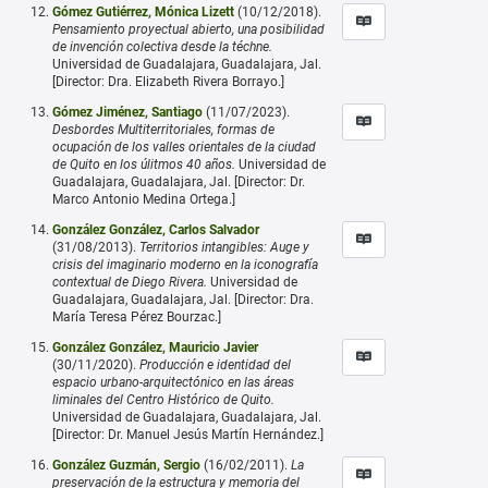
Gómez Gutiérrez, Mónica Lizett
(10/12/2018).
Pensamiento proyectual abierto, una posibilidad
de invención colectiva desde la téchne.
Universidad de Guadalajara, Guadalajara, Jal.
[Director: Dra. Elizabeth Rivera Borrayo.]
Gómez Jiménez, Santiago
(11/07/2023).
Desbordes Multiterritoriales, formas de
ocupación de los valles orientales de la ciudad
de Quito en los úlitmos 40 años.
Universidad de
Guadalajara, Guadalajara, Jal. [Director: Dr.
Marco Antonio Medina Ortega.]
González González, Carlos Salvador
(31/08/2013).
Territorios intangibles: Auge y
crisis del imaginario moderno en la iconografía
contextual de Diego Rivera.
Universidad de
Guadalajara, Guadalajara, Jal. [Director: Dra.
María Teresa Pérez Bourzac.]
González González, Mauricio Javier
(30/11/2020).
Producción e identidad del
espacio urbano-arquitectónico en las áreas
liminales del Centro Histórico de Quito.
Universidad de Guadalajara, Guadalajara, Jal.
[Director: Dr. Manuel Jesús Martín Hernández.]
González Guzmán, Sergio
(16/02/2011).
La
preservación de la estructura y memoria del