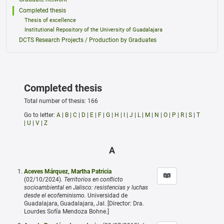
Completed thesis
Thesis of excellence
Institutional Repository of the University of Guadalajara
DCTS Research Projects / Production by Graduates
Completed thesis
Total number of thesis: 166
Go to letter:
A
|
B
|
C
|
D
|
E
|
F
|
G
|
H
|
I
|
J
|
L
|
M
|
N
|
O
|
P
|
R
|
S
|
T
|
U
|
V
|
Z
A
Aceves Márquez, Martha Patricia
(02/10/2024).
Territorios en conflicto
socioambiental en Jalisco: resistencias y luchas
desde el ecofeminismo.
Universidad de
Guadalajara, Guadalajara, Jal. [Director: Dra.
Lourdes Sofía Mendoza Bohne.]