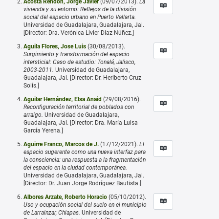
Acosta Rendón, Jorge Javier
(09/07/2013).
La
vivienda y su entorno: Reflejos de la división
social del espacio urbano en Puerto Vallarta.
Universidad de Guadalajara, Guadalajara, Jal.
[Director: Dra. Verónica Livier Díaz Núñez.]
Aguila Flores, Jose Luis
(30/08/2013).
Surgimiento y transformación del espacio
intersticial: Caso de estudio: Tonalá, Jalisco,
2003-2011.
Universidad de Guadalajara,
Guadalajara, Jal. [Director: Dr. Heriberto Cruz
Solís.]
Aguilar Hernández, Elsa Anaid
(29/08/2016).
Reconfiguración territorial de poblados con
arraigo.
Universidad de Guadalajara,
Guadalajara, Jal. [Director: Dra. María Luisa
García Yerena.]
Aguirre Franco, Marcos de J.
(17/12/2021).
El
espacio sugerente como una nueva interfaz para
la consciencia: una respuesta a la fragmentación
del espacio en la ciudad contemporánea.
Universidad de Guadalajara, Guadalajara, Jal.
[Director: Dr. Juan Jorge Rodríguez Bautista.]
Albores Arzate, Roberto Horacio
(05/10/2012).
Uso y ocupación social del suelo en el municipio
de Larrainzar, Chiapas.
Universidad de