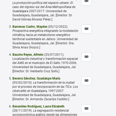
La producción política del espacio urbano: El
caso del ingreso sur del Área Metropolitana de
Guadalajara 2007-2017.
Universidad de
Guadalajara, Guadalajara, Jal. [Director: Dr.
David Gómez-Álvarez Pérez.]
Barcenas Castro, Maydes
(05/12/2022).
Prospectiva energética integrando la modelación
climática, hacia un metabolismo energético
territorial sustentable en Jalisco.
Universidad de
Guadalajara, Guadalajara, Jal. [Director: Dra.
Silvia Arias Orozco.]
Bauche Reyes, Alfredo
(25/07/2011).
Localización industrial y transformación espacial
del AMG en el municipio de El Salto 1970-2006.
Universidad de Guadalajara, Guadalajara, Jal.
[Director: Dr. Heriberto Cruz Solís.]
Becerra Sánchez, Guadalupe María
(05/02/2010).
La transformación de la ciudad
por el proceso de incorporación de las TICs: Los
cibercafés en Guadalajara, 1997-2007.
Universidad de Guadalajara, Guadalajara, Jal.
[Director: Dr. Armando Zacarías Castillo.]
Benavides Rodríguez, Laura Elizabeth
(28/11/2019).
La segregación residencial
socioeconómica análisis desde las dimensiones