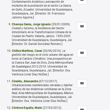
Contaminación Acústica y percepción de
molestia de la población en el sector La Gasca
en Quito, Ecuador.
Universidad de Guadalajara,
Guadalajara, Jal. [Director: Dr. Francisco
Jalomo Aguirre.]
Chavoya Gama, Jorge Ignacio
(29/01/2009).
Ciudad y turismo, la Incidencia del Sector
Inmobiliario en la Transformacion Urbana de la
Ciudad de Puerto Vallarta, Jalisco. 1995-2005.
Universidad de Guadalajara, Guadalajara, Jal.
[Director: Dr. Daniel González Romero.]
Chitica Martínez, Cesar
(20/06/2016).
La
gestión del riesgo en el ciclo urbano del agua en
torno al Cambio Climático: Una prospectiva en
la Cuenca San Juan de Dios, Zona Metropolitana
de Guadalajara 2012-2018.
Universidad de
Guadalajara, Guadalajara, Jal. [Director: Dra.
Verónica Livier Díaz Núñez.]
Cireddu, Alessandra
(07/12/2017).
Urbanizaciones residenciales cerradas y habitar:
análisis de las dinámicas cotidianas en la Zona
Real, Área Metropolitana de Guadalajara, México.
Universidad de Guadalajara, Guadalajara, Jal.
[Director: Dra. Verónica Livier Díaz Núñez.]
Córdova España, Mario
(27/03/2012).