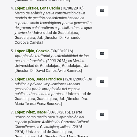
López Elizalde, Edna Cecilia
(18/08/2016).
Marco de análisis para la construcción de un
modelo de gestión ecosistemica basado en
aspectos socio-tecnológicos, para la generación
de grupos colaborativos especializados en agua
y vivienda.
Universidad de Guadalajara,
Guadalajara, Jal. [Director: Dr. Fernando
Córdova Canela.]
López Gijón, Gonzalo
(30/08/2016).
Apropiación territorial y sustentabilidad de los
recursos forestales (2003-2013), en México.
Universidad de Guadalajara, Guadalajara, Jal.
[Director: Dr. David Carlos Ávila Ramírez.]
López Leon, Jorge Francisco
(12/01/2006).
De
público a privado: implicaciones urbanas
generadas por la apropiación del espacio
público urbano contemporáneo.
Universidad de
Guadalajara, Guadalajara, Jal. [Director: Dra.
María Teresa Pérez Bourzac.]
López Pérez, Isabel
(30/08/2016).
El arte
urbano como medio para la apropiación del
espacio público: Análisis del Corredor Cultural
Chapultepec en Guadalajara, Jalisco (2015-
2016).
Universidad de Guadalajara,
Guadalajara, Jal. [Director: Dra. María Teresa