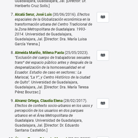
Guadalajara, Guadalajara, Jal. [Director: Dr.
Heriberto Cruz Solís.]
Alcalá Serur, José Luis
(30/06/2016).
Efectos
espaciales de la Globalización económica en la
transformación urbana del Centro Tradicional de
la Zona Metropolitana de Guadalajara. 1993-
2014.
Universidad de Guadalajara,
Guadalajara, Jal. [Director: Dra. María Luisa
García Yerena.]
Almeida Mariño, Milena Paola
(25/05/2023).
“Exclusión del cuerpo de trabajadoras sexuales
trans* del espacio público antes y después de la
despenalización de la homosexualidad en el
Ecuador. Estudio de caso en sectores:: La
Mariscal, “La Y”, y Centro Histórico de la ciudad
de Quito”.
Universidad de Guadalajara,
Guadalajara, Jal. [Director: Dra. María Teresa
Pérez Bourzac.]
Alvarez Ortega, Claudia Elena
(28/02/2017).
Efectos de contexto socio-urbanos en los usos y
percepción de los usuarios en dos parques
urbanos en el Área Metropolitana de
Guadalajara.
Universidad de Guadalajara,
Guadalajara, Jal. [Director: Dr. Eduardo
Santana Castellón.]