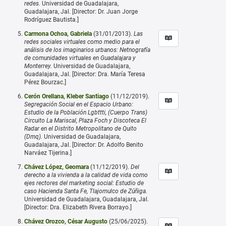
redes.
Universidad de Guadalajara,
Guadalajara, Jal. [Director: Dr. Juan Jorge
Rodríguez Bautista.]
Carmona Ochoa, Gabriela
(31/01/2013).
Las
redes sociales virtuales como medio para el
análisis de los imaginarios urbanos: Netnografía
de comunidades virtuales en Guadalajara y
Monterrey.
Universidad de Guadalajara,
Guadalajara, Jal. [Director: Dra. María Teresa
Pérez Bourzac.]
Cerón Orellana, Kleber Santiago
(11/12/2019).
Segregación Social en el Espacio Urbano:
Estudio de la Población Lgbttti, (Cuerpo Trans)
Circuito La Mariscal, Plaza Foch y Discoteca El
Radar en el Distrito Metropolitano de Quito
(Dmq).
Universidad de Guadalajara,
Guadalajara, Jal. [Director: Dr. Adolfo Benito
Narváez Tijerina.]
Chávez López, Geomara
(11/12/2019).
Del
derecho a la vivienda a la calidad de vida como
ejes rectores del marketing social: Estudio de
caso Hacienda Santa Fe, Tlajomulco de Zúñiga.
Universidad de Guadalajara, Guadalajara, Jal.
[Director: Dra. Elizabeth Rivera Borrayo.]
Chávez Orozco, César Augusto
(25/06/2025).