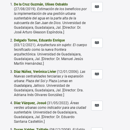
De la Cruz Guzmán, Ulises Osbaldo
(27/08/2019).
Estimación de los beneficios por
la implementación de una gestión urbana
sustentable del agua en la parte alta de la
subcuenta de San Juan de Dios.
Universidad de
Guadalajara, Guadalajara, Jal. [Director: Dr.
José Arturo Gleason Espíndola.]
Delgado Torres, Eduardo Enrique
(03/12/2021).
Arquitectura sin sujeto: El cuerpo
tecnificado como la nueva frontera
arquitectónica.
Universidad de Guadalajara,
Guadalajara, Jal. [Director: Dr. Manuel Jesús
Martín Hernández.]
Díaz Núñez, Verónica Livier
(12/01/2006).
Las
Nuevas centralidades terciarias y la expansión
urbana: Plaza del Sol y Plaza Lomas en
Guadalajara, Jallisco.
Universidad de
Guadalajara, Guadalajara, Jal. [Director: Dra.
Adriana Inés Olivares González.]
Díaz Vázquez, Josué
(31/05/2022).
Áreas
verdes urbanas como indicador para una ciudad
sustentable.
Universidad de Guadalajara,
Guadalajara, Jal. [Director: Dr. Eduardo
Santana Castellón.]
Duran Valdes, Tzitlalin
(08/12/2008).
El Estilo