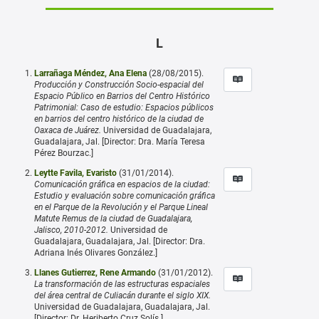
L
Larrañaga Méndez, Ana Elena
(28/08/2015).
Producción y Construcción Socio-espacial del
Espacio Público en Barrios del Centro Histórico
Patrimonial: Caso de estudio: Espacios públicos
en barrios del centro histórico de la ciudad de
Oaxaca de Juárez.
Universidad de Guadalajara,
Guadalajara, Jal. [Director: Dra. María Teresa
Pérez Bourzac.]
Leytte Favila, Evaristo
(31/01/2014).
Comunicación gráfica en espacios de la ciudad:
Estudio y evaluación sobre comunicación gráfica
en el Parque de la Revolución y el Parque Lineal
Matute Remus de la ciudad de Guadalajara,
Jalisco, 2010-2012.
Universidad de
Guadalajara, Guadalajara, Jal. [Director: Dra.
Adriana Inés Olivares González.]
Llanes Gutierrez, Rene Armando
(31/01/2012).
La transformación de las estructuras espaciales
del área central de Culiacán durante el siglo XIX.
Universidad de Guadalajara, Guadalajara, Jal.
[Director: Dr. Heriberto Cruz Solís.]