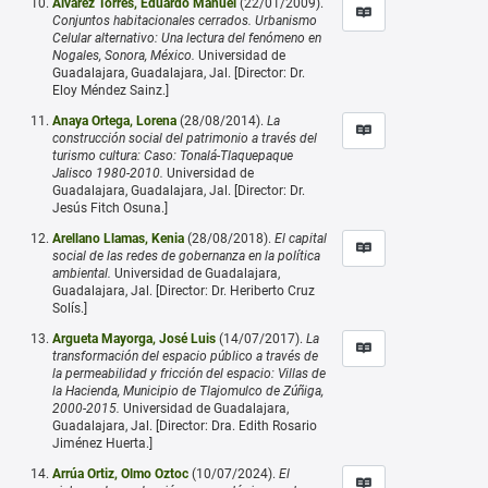
Álvarez Torres, Eduardo Manuel
(22/01/2009).
Conjuntos habitacionales cerrados. Urbanismo
Celular alternativo: Una lectura del fenómeno en
Nogales, Sonora, México.
Universidad de
Guadalajara, Guadalajara, Jal. [Director: Dr.
Eloy Méndez Sainz.]
Anaya Ortega, Lorena
(28/08/2014).
La
construcción social del patrimonio a través del
turismo cultura: Caso: Tonalá-Tlaquepaque
Jalisco 1980-2010.
Universidad de
Guadalajara, Guadalajara, Jal. [Director: Dr.
Jesús Fitch Osuna.]
Arellano Llamas, Kenia
(28/08/2018).
El capital
social de las redes de gobernanza en la política
ambiental.
Universidad de Guadalajara,
Guadalajara, Jal. [Director: Dr. Heriberto Cruz
Solís.]
Argueta Mayorga, José Luis
(14/07/2017).
La
transformación del espacio público a través de
la permeabilidad y fricción del espacio: Villas de
la Hacienda, Municipio de Tlajomulco de Zúñiga,
2000-2015.
Universidad de Guadalajara,
Guadalajara, Jal. [Director: Dra. Edith Rosario
Jiménez Huerta.]
Arrúa Ortiz, Olmo Oztoc
(10/07/2024).
El