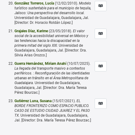
González Torreros, Lucía
(12/02/2010).
Modelo
turístico sustentable para el municipio de tequila,
Jalisco: Una perspectiva del desarrollo local.
Universidad de Guadalajara, Guadalajara, Jal.
[Director: Dr. Horacio Roldán López.]
Grajales Díaz, Karime
(23/05/2018).
El valor
social de la accesibilidad universal en México y
las tendencias hacia la discapacidad en la
primera mitad del siglo XXI.
Universidad de
Guadalajara, Guadalajara, Jal. [Director: Dra.
Silvia Arias Orozco.]
Guerra Hernández, Miriam Anahí
(10/07/2025).
La llegada del transporte masivo a contextos
periféricos. : Reconfiguración de las identidades
urbanas en tránsito en el Área Metropolitana de
Guadalajara.
Universidad de Guadalajara,
Guadalajara, Jal. [Director: Dra. María Teresa
Pérez Bourzac.]
Gutiérrez Luna, Susana
(15/07/2021).
EL
BORDE FRONTERIZO COMO ESPACIO PUBLICO.
CASO DE ESTUDIO CIUDAD JUAREZ Y EL PASO
TX.
Universidad de Guadalajara, Guadalajara,
Jal. [Director: Dra. María Teresa Pérez Bourzac.]