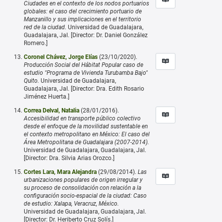
Ciudades en el contexto de los nodos portuarios
globales: el caso del crecimiento portuario de
Manzanillo y sus implicaciones en el territorio
red de la ciudad.
Universidad de Guadalajara,
Guadalajara, Jal. [Director: Dr. Daniel González
Romero.]
Coronel Chávez, Jorge Elías
(23/10/2020).
Producción Social del Hábitat Popular caso de
estudio "Programa de Vivienda Turubamba Bajo"
Quito.
Universidad de Guadalajara,
Guadalajara, Jal. [Director: Dra. Edith Rosario
Jiménez Huerta.]
Correa Delval, Natalia
(28/01/2016).
Accesibilidad en transporte público colectivo
desde el enfoque de la movilidad sustentable en
el contexto metropolitano en México: El caso del
Área Metropolitana de Guadalajara (2007-2014).
Universidad de Guadalajara, Guadalajara, Jal.
[Director: Dra. Silvia Arias Orozco.]
Cortes Lara, Mara Alejandra
(29/08/2014).
Las
urbanizaciones populares de origen irregular y
su proceso de consolidación con relación a la
configuración socio-espacial de la ciudad: Caso
de estudio: Xalapa, Veracruz, México.
Universidad de Guadalajara, Guadalajara, Jal.
[Director: Dr. Heriberto Cruz Solís.]