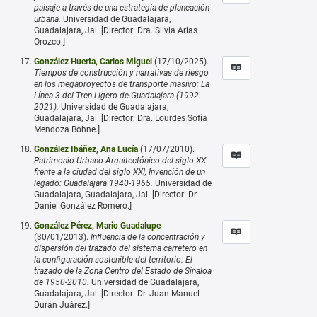
paisaje a través de una estrategia de planeación
urbana.
Universidad de Guadalajara,
Guadalajara, Jal. [Director: Dra. Silvia Arias
Orozco.]
González Huerta, Carlos Miguel
(17/10/2025).
Tiempos de construcción y narrativas de riesgo
en los megaproyectos de transporte masivo: La
Línea 3 del Tren Ligero de Guadalajara (1992-
2021).
Universidad de Guadalajara,
Guadalajara, Jal. [Director: Dra. Lourdes Sofía
Mendoza Bohne.]
González Ibáñez, Ana Lucía
(17/07/2010).
Patrimonio Urbano Arquitectónico del siglo XX
frente a la ciudad del siglo XXI, Invención de un
legado: Guadalajara 1940-1965.
Universidad de
Guadalajara, Guadalajara, Jal. [Director: Dr.
Daniel González Romero.]
González Pérez, Mario Guadalupe
(30/01/2013).
Influencia de la concentración y
dispersión del trazado del sistema carretero en
la configuración sostenible del territorio: El
trazado de la Zona Centro del Estado de Sinaloa
de 1950-2010.
Universidad de Guadalajara,
Guadalajara, Jal. [Director: Dr. Juan Manuel
Durán Juárez.]