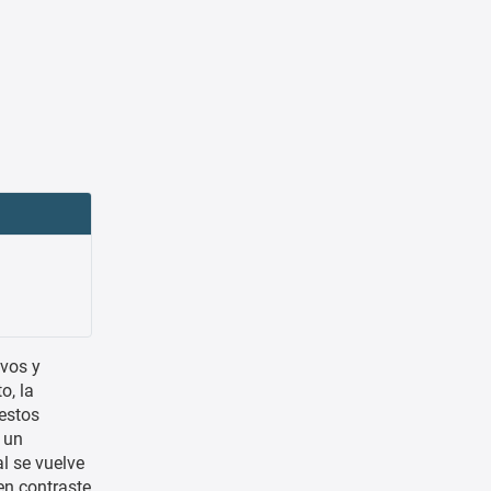
vos y
o, la
estos
 un
al se vuelve
en contraste