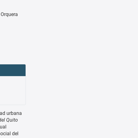
 Orquera
dad urbana
el Quito
cual
ocial del