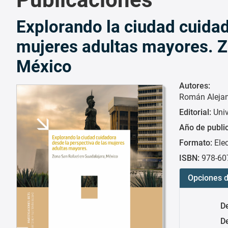
Explorando la ciudad cuidad
mujeres adultas mayores. Z
México
Autores:
Román Alejan
Editorial:
Uni
Año de publi
Formato:
Ele
ISBN:
978-60
Opciones d
D
De