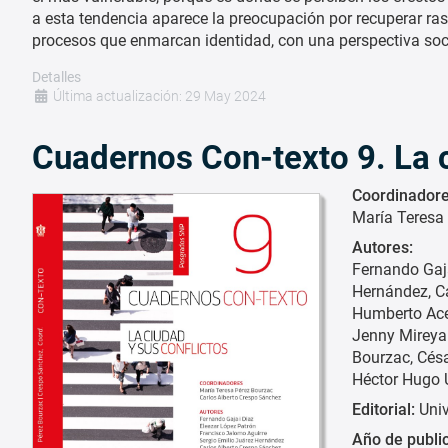
a esta tendencia aparece la preocupación por recuperar rasgos
procesos que enmarcan identidad, con una perspectiva soci
Detalles
Última actualización: 29 May 2024
Cuadernos Con-texto 9. La c
Coordinadore
María Teresa
Autores:
Fernando Gaj
Hernández
C
Humberto Ace
Jenny Mireya 
Bourzac
Cés
Héctor Hugo 
Editorial:
Uni
Año de publi