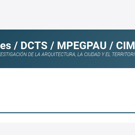
es / DCTS / MPEGPAU / CI
STIGACIÓN DE LA ARQUITECTURA, LA CIUDAD Y EL TERRITOR