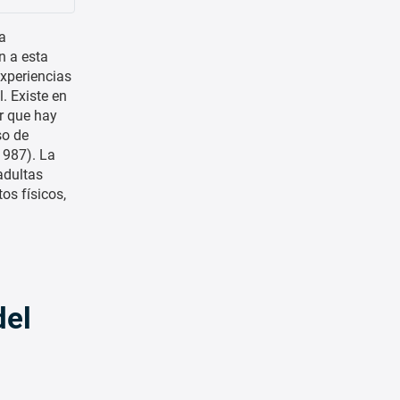
a
n a esta
experiencias
. Existe en
ir que hay
so de
1987). La
adultas
os físicos,
del