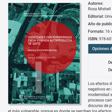
Autores:
Rosa Mishell 
Editorial:
Uni
Año de publi
Formato:
16 
ISBN:
978-60
Opciones d
D
De
Los efectos 
negativos en l
modernidad se
procesos cam
discurso de p
el más vulnerable, porque es donde se perciben los efecto