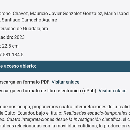
oronel Chávez
Mauricio Javier Gonzalez Gonzalez
María Isabel
k Santiago Camacho Aguirre
versidad de Guadalajara
cación:
2023
x 22.5 cm
7-581-134-5
e acceso abierto:
escarga en formato PDF:
Visitar enlace
scarga en formato de libro electrónico (ePub):
Visitar enlace
que nos ocupa, proponemos cuatro interpretaciones de la reali
e Quito, Ecuador, bajo el título:
Realidades espacio-temporales d
. Cuatro interpretaciones desde la investigación científica
, el 
máticas relacionadas con la movilidad cotidiana, la producción s