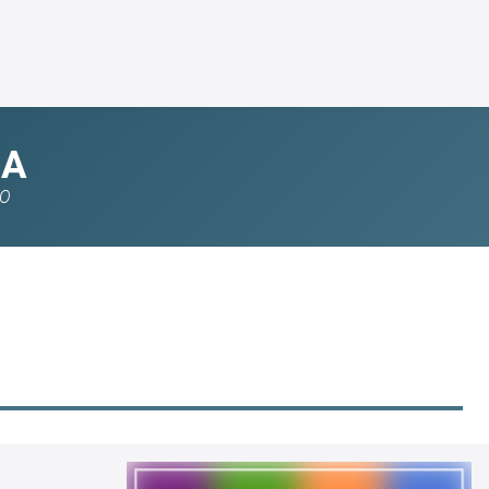
MA
IO