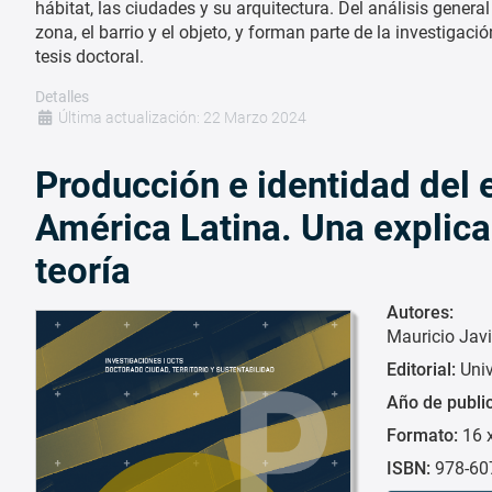
hábitat, las ciudades y su arquitectura. Del análisis general
zona, el barrio y el objeto, y forman parte de la investiga
tesis doctoral.
Detalles
Última actualización: 22 Marzo 2024
Producción e identidad del 
América Latina. Una explica
teoría
Autores:
Mauricio Jav
Editorial:
Uni
Año de publi
Formato:
16 
ISBN:
978-60