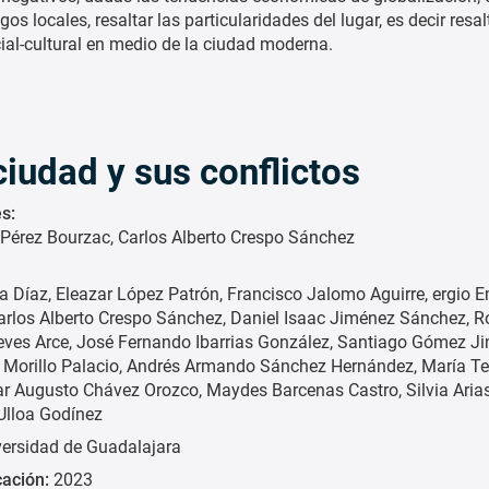
 locales, resaltar las particularidades del lugar, es decir resal
al-cultural en medio de la ciudad moderna.
iudad y sus conflictos
s:
 Pérez Bourzac
Carlos Alberto Crespo Sánchez
a Díaz
Eleazar López Patrón
Francisco Jalomo Aguirre
ergio E
arlos Alberto Crespo Sánchez
Daniel Isaac Jiménez Sánchez
R
ves Arce
José Fernando Ibarrias González
Santiago Gómez J
Morillo Palacio
Andrés Armando Sánchez Hernández
María Te
ar Augusto Chávez Orozco
Maydes Barcenas Castro
Silvia Ari
Ulloa Godínez
versidad de Guadalajara
cación:
2023