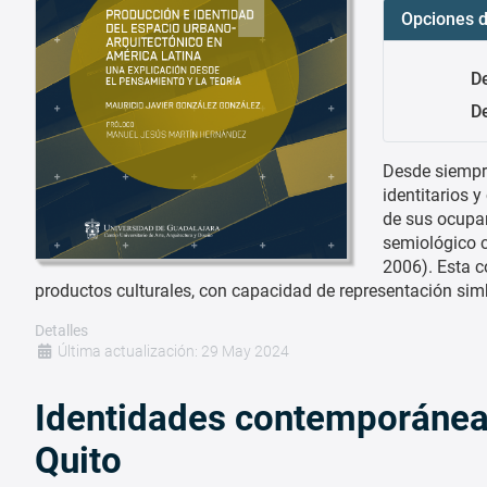
Opciones d
D
De
Desde siempre
identitarios 
de sus ocupan
semiológico c
2006). Esta 
productos culturales, con capacidad de representación simb
Detalles
Última actualización: 29 May 2024
Identidades contemporáneas
Quito