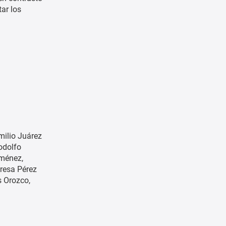
tar los
milio Juárez
odolfo
iménez
resa Pérez
as Orozco