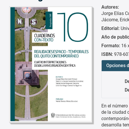
Autores:
Jorge Elías C
Jácome
Eric
Editorial:
Uni
Año de publi
Formato:
16 
ISBN:
978-60
Opciones d
D
De
En el número 
de la ciudad d
contemporáneo
desarrolla te