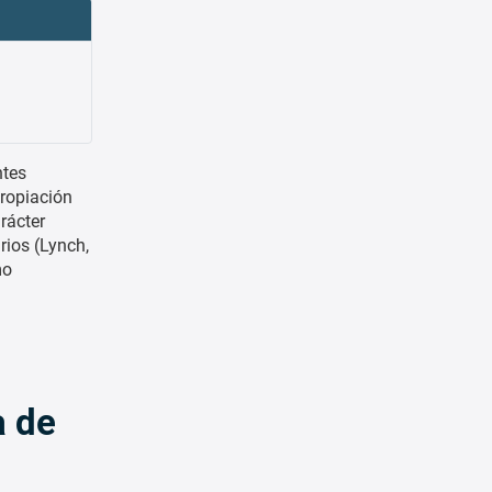
ntes
propiación
rácter
rios (Lynch,
mo
a de