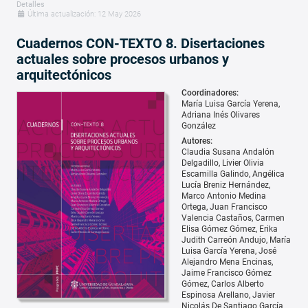
Detalles
Última actualización: 12 May 2026
Cuadernos CON-TEXTO 8. Disertaciones
actuales sobre procesos urbanos y
arquitectónicos
Coordinadores:
María Luisa García Yerena
Adriana Inés Olivares
González
Autores:
Claudia Susana Andalón
Delgadillo
Livier Olivia
Escamilla Galindo
Angélica
Lucía Breniz Hernández
Marco Antonio Medina
Ortega
Juan Francisco
Valencia Castaños
Carmen
Elisa Gómez Gómez
Erika
Judith Carreón Andujo
María
Luisa García Yerena
José
Alejandro Mena Encinas
Jaime Francisco Gómez
Gómez
Carlos Alberto
Espinosa Arellano
Javier
Nicolás De Santiago García