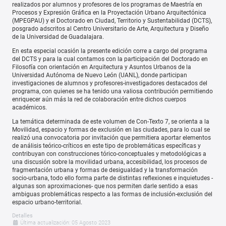
realizados por alumnos y profesores de los programas de Maestría en
Procesos y Expresión Gráfica en la Proyectación Urbano Arquitectónica
(MPEGPAU) y el Doctorado en Ciudad, Territorio y Sustentabilidad (DCTS),
posgrado adscritos al Centro Universitario de Arte, Arquitectura y Diseño
de la Universidad de Guadalajara.
En esta especial ocasión la presente edición corre a cargo del programa
del DCTS y para la cual contamos con la participación del Doctorado en
Filosofía con orientación en Arquitectura y Asuntos Urbanos de la
Universidad Autónoma de Nuevo León (UANL), donde participan
investigaciones de alumnos y profesores-investigadores destacados del
programa, con quienes se ha tenido una valiosa contribución permitiendo
enriquecer aún más la red de colaboración entre dichos cuerpos
académicos.
La temática determinada de este volumen de Con-Texto 7, se orienta a la
Movilidad, espacio y formas de exclusión en las ciudades, para lo cual se
realizó una convocatoria por invitación que permitiera aportar elementos
de análisis teórico-críticos en este tipo de problemáticas específicas y
contribuyan con construcciones tórico-conceptuales y metodológicas a
una discusión sobre la movilidad urbana, accesibilidad, los procesos de
fragmentación urbana y formas de desigualdad y la transformación
socio-urbana, todo ello forma parte de distintas reflexiones e inquietudes -
algunas son aproximaciones- que nos permiten darle sentido a esas
ambiguas problemáticas respecto a las formas de inclusión-exclusión del
espacio urbano-territorial.
Detalles
Última actualización: 05 Agosto 2023