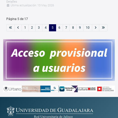
Detalles
Última actualización: 13 May 2026
Página 5 de 17
1
2
3
4
5
6
7
8
9
10