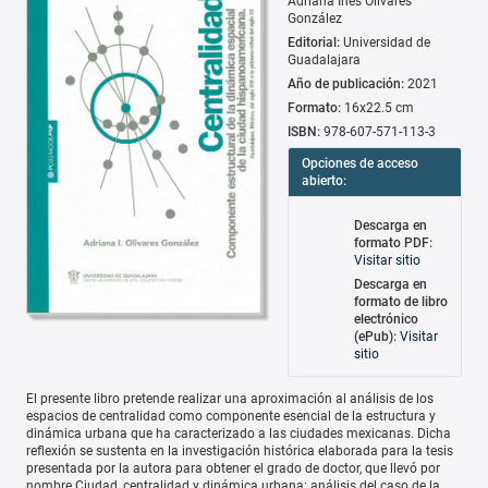
Adriana Inés Olivares
González
Editorial:
Universidad de
Guadalajara
Año de publicación:
2021
Formato:
16x22.5 cm
ISBN:
978-607-571-113-3
Opciones de acceso
abierto:
Descarga en
formato PDF:
Visitar sitio
Descarga en
formato de libro
electrónico
(ePub):
Visitar
sitio
El presente libro pretende realizar una aproximación al análisis de los
espacios de centralidad como componente esencial de la estructura y
dinámica urbana que ha caracterizado a las ciudades mexicanas. Dicha
reflexión se sustenta en la investigación histórica elaborada para la tesis
presentada por la autora para obtener el grado de doctor, que llevó por
nombre Ciudad, centralidad y dinámica urbana: análisis del caso de la