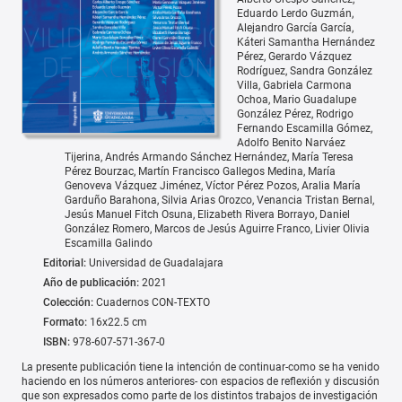
Eduardo Lerdo Guzmán
Alejandro García García
Káteri Samantha Hernández
Pérez
Gerardo Vázquez
Rodríguez
Sandra González
Villa
Gabriela Carmona
Ochoa
Mario Guadalupe
González Pérez
Rodrigo
Fernando Escamilla Gómez
Adolfo Benito Narváez
Tijerina
Andrés Armando Sánchez Hernández
María Teresa
Pérez Bourzac
Martín Francisco Gallegos Medina
María
Genoveva Vázquez Jiménez
Víctor Pérez Pozos
Aralia María
Garduño Barahona
Silvia Arias Orozco
Venancia Tristan Bernal
Jesús Manuel Fitch Osuna
Elizabeth Rivera Borrayo
Daniel
González Romero
Marcos de Jesús Aguirre Franco
Livier Olivia
Escamilla Galindo
Editorial:
Universidad de Guadalajara
Año de publicación:
2021
Colección:
Cuadernos CON-TEXTO
Formato:
16x22.5 cm
ISBN:
978-607-571-367-0
La presente publicación tiene la intención de continuar-como se ha venido
haciendo en los números anteriores- con espacios de reflexión y discusión
que son expresados como parte de los distintos trabajos de investigación