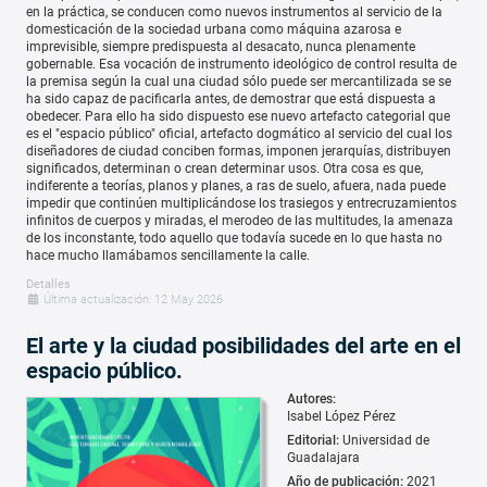
en la práctica, se conducen como nuevos instrumentos al servicio de la
domesticación de la sociedad urbana como máquina azarosa e
imprevisible, siempre predispuesta al desacato, nunca plenamente
gobernable. Esa vocación de instrumento ideológico de control resulta de
la premisa según la cual una ciudad sólo puede ser mercantilizada se se
ha sido capaz de pacificarla antes, de demostrar que está dispuesta a
obedecer. Para ello ha sido dispuesto ese nuevo artefacto categorial que
es el "espacio público" oficial, artefacto dogmático al servicio del cual los
diseñadores de ciudad conciben formas, imponen jerarquías, distribuyen
significados, determinan o crean determinar usos. Otra cosa es que,
indiferente a teorías, planos y planes, a ras de suelo, afuera, nada puede
impedir que continúen multiplicándose los trasiegos y entrecruzamientos
infinitos de cuerpos y miradas, el merodeo de las multitudes, la amenaza
de los inconstante, todo aquello que todavía sucede en lo que hasta no
hace mucho llamábamos sencillamente la calle.
Detalles
Última actualización: 12 May 2026
El arte y la ciudad posibilidades del arte en el
espacio público.
Autores:
Isabel López Pérez
Editorial:
Universidad de
Guadalajara
Año de publicación:
2021