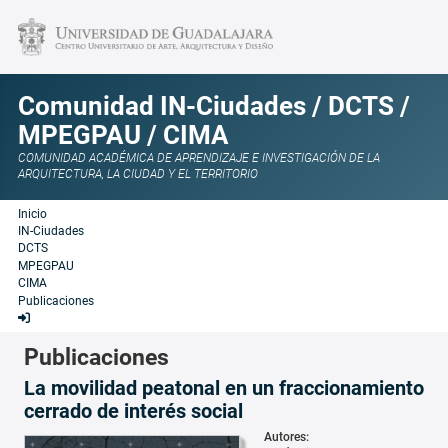
Comunidad IN-Ciudades / DCTS /
MPEGPAU / CIMA
COMUNIDAD ACADÉMICA DE APRENDIZAJE E INVESTIGACIÓN DE LA
ARQUITECTURA, LA CIUDAD Y EL TERRITORIO
Inicio
IN-Ciudades
DCTS
MPEGPAU
CIMA
Publicaciones
Publicaciones
La movilidad peatonal en un fraccionamiento
cerrado de interés social
Autores: