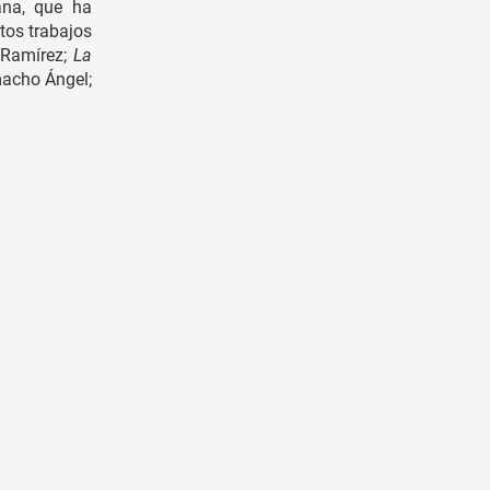
ana, que ha
tos trabajos
 Ramírez;
La
macho Ángel;