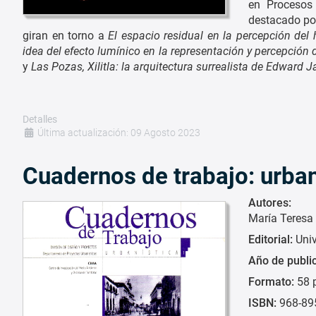
en Procesos 
destacado por
giran en torno a
El espacio residual en la percepción de
idea del efecto lumínico en la representación y percepción
y
Las Pozas, Xilitla: la arquitectura surrealista de Edward 
Detalles
Última actualización: 09 Agosto 2023
Cuadernos de trabajo: urban
Autores:
María Teresa
Editorial:
Uni
Año de publi
Formato:
58 
ISBN:
968-89