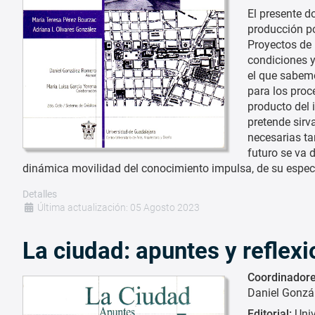
El presente d
producción po
Proyectos de 
condiciones y
el que sabemo
para los proc
producto del 
pretende sirv
necesarias ta
futuro se va 
dinámica movilidad del conocimiento impulsa, de su especif
Detalles
Última actualización: 05 Agosto 2023
La ciudad: apuntes y reflex
Coordinadore
Daniel Gonzá
Editorial:
Uni