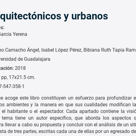
quitectónicos y urbanos
s:
García Yerena
ino Camacho Ángel
Isabel López Pérez
Bibiana Ruth Tapia Ram
versidad de Guadalajara
cación:
2018
 pp, 17x21.5 cm.
7-547-358-1
e acoge este libro constituyen un esfuerzo para profundizar e
 los ambientes y la manera en que sus cualidades modifican l
 el habitante o el espectador. Cada apartado contiene la visió
 tema tiene un autor específico, que aborda los aspectos q
a llevar a cabo su propuesta y concluir con el análisis de un siti
nsta de tres partes, escritas cada una de ellas por un egresado d