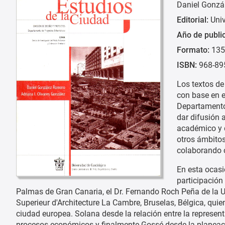
Daniel Gonzá
Editorial:
Uni
Año de publi
Formato:
135
ISBN:
968-89
Los textos de
con base en e
Departamento 
dar difusión 
académico y d
otros ámbito
colaborando 
En esta ocasi
participación
Palmas de Gran Canaria, el Dr. Fernando Roch Peña de la Un
Superieur d'Architecture La Cambre, Bruselas, Bélgica, qui
ciudad europea. Solana desde la relación entre la representa
procesos económicos y finalmente Gossé desde la planeación