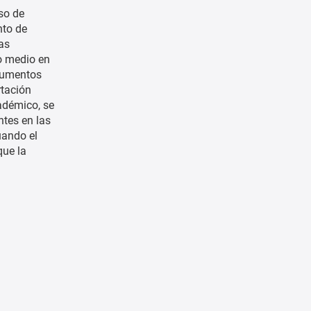
so de
nto de
as
o medio en
ocumentos
rtación
adémico, se
ntes en las
uando el
que la