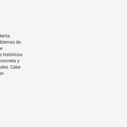
ntenta
roblemas de
de
s históricos
concreta y
dades. Cabe
an