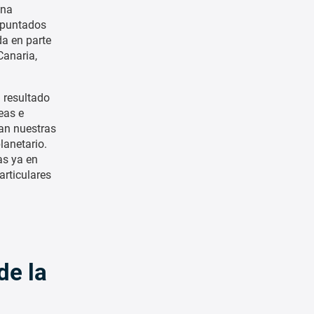
una
apuntados
da en parte
Canaria,
n resultado
eas e
lan nuestras
lanetario.
as ya en
articulares
de la