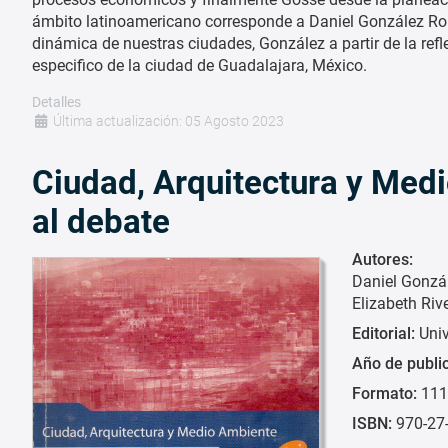
ámbito latinoamericano corresponde a Daniel González Rom
dinámica de nuestras ciudades, González a partir de la refl
especifico de la ciudad de Guadalajara, México.
Detalles
Última actualización: 05 Agosto 2023
Ciudad, Arquitectura y Med
al debate
Autores:
Daniel Gonzá
Elizabeth Riv
Editorial:
Uni
Año de publi
Formato:
111
ISBN:
970-27