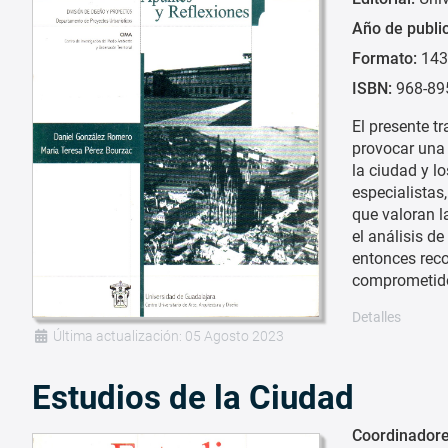
Año de publi
Formato:
143
ISBN:
968-89
El presente t
provocar una 
la ciudad y l
especialistas
que valoran l
el análisis d
entonces reco
comprometido 
Detalles
Última actualización: 05 Agosto 2023
Estudios de la Ciudad
Coordinadore