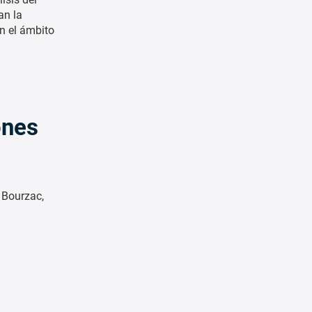
an la
en el ámbito
ones
 Bourzac