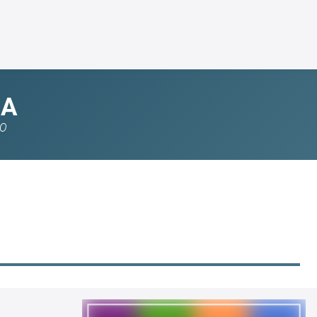
MA
IO