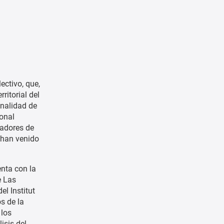
ectivo, que,
ritorial del
inalidad de
sonal
gadores de
 han venido
enta con la
e Las
l Institut
s de la
 los
isis del