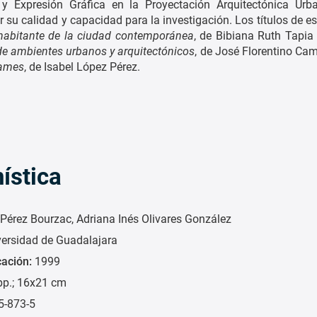
y Expresión Gráfica en la Proyectación Arquitectónica Urb
 su calidad y capacidad para la investigación. Los títulos de es
l habitante de la ciudad contemporánea
, de Bibiana Ruth Tapia
 de ambientes urbanos y arquitectónicos
, de José Florentino Ca
James
, de Isabel López Pérez.
ística
 Pérez Bourzac
Adriana Inés Olivares González
versidad de Guadalajara
cación:
1999
pp.; 16x21 cm
5-873-5