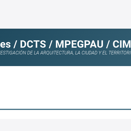
es / DCTS / MPEGPAU / CI
STIGACIÓN DE LA ARQUITECTURA, LA CIUDAD Y EL TERRITOR