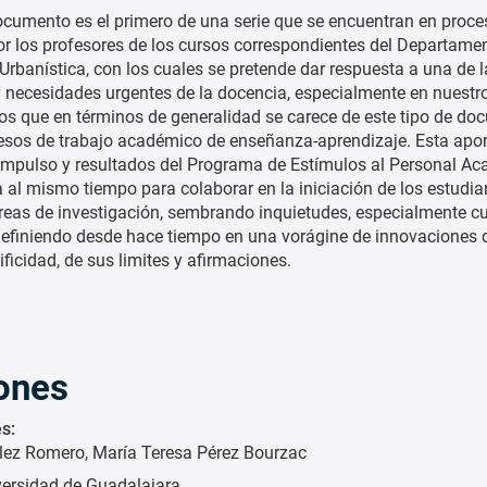
ocumento es el primero de una serie que se encuentran en proce
r los profesores de los cursos correspondientes del Departame
Urbanística, con los cuales se pretende dar respuesta a una de l
 necesidades urgentes de la docencia, especialmente en nuestr
s que en términos de generalidad se carece de este tipo de d
esos de trabajo académico de enseñanza-aprendizaje. Esta apo
impulso y resultados del Programa de Estímulos al Personal Ac
a al mismo tiempo para colaborar en la iniciación de los estudia
reas de investigación, sembrando inquietudes, especialmente c
definiendo desde hace tiempo en una vorágine de innovaciones 
icidad, de sus limites y afirmaciones.
iones
s:
lez Romero
María Teresa Pérez Bourzac
versidad de Guadalajara