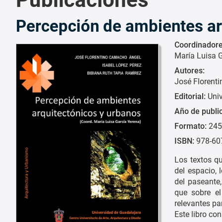
Percepción de ambientes ar
Coordinadore
María Luisa 
Autores:
José Florent
Editorial:
Uni
Año de publi
Formato:
245
ISBN:
978-60
Los textos qu
del espacio,
del paseante,
que sobre el
relevantes par
Este libro co