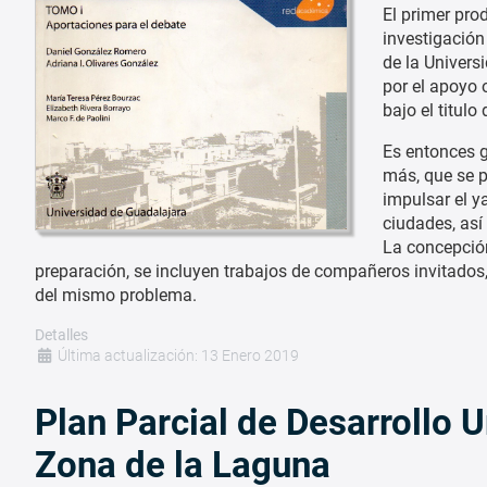
El primer pro
investigación
de la Univers
por el apoyo 
bajo el titulo
Es entonces g
más, que se po
impulsar el y
ciudades, así
La concepción
preparación, se incluyen trabajos de compañeros invitados, 
del mismo problema.
Detalles
Última actualización: 13 Enero 2019
Plan Parcial de Desarrollo U
Zona de la Laguna