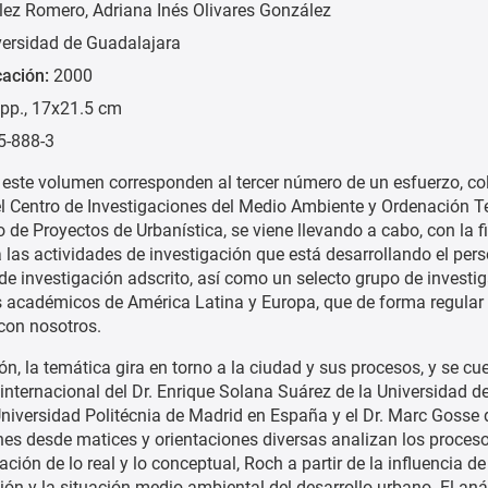
lez Romero
Adriana Inés Olivares González
versidad de Guadalajara
cación:
2000
pp., 17x21.5 cm
5-888-3
 este volumen corresponden al tercer número de un esfuerzo, col
l Centro de Investigaciones del Medio Ambiente y Ordenación Ter
de Proyectos de Urbanística, se viene llevando a cabo, con la f
a las actividades de investigación que está desarrollando el per
e investigación adscrito, así como un selecto grupo de investi
s académicos de América Latina y Europa, que de forma regular
con nosotros.
ón, la temática gira en torno a la ciudad y sus procesos, y se cu
 internacional del Dr. Enrique Solana Suárez de la Universidad d
iversidad Politécnia de Madrid en España y el Dr. Marc Gosse de
enes desde matices y orientaciones diversas analizan los proceso
ción de lo real y lo conceptual, Roch a partir de la influencia de
 y la situación medio-ambiental del desarrollo urbano. El anál