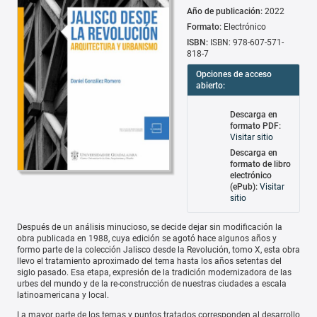
Año de publicación:
2022
Formato:
Electrónico
ISBN:
ISBN: 978-607-571-
818-7
Opciones de acceso
abierto:
Descarga en
formato PDF:
Visitar sitio
Descarga en
formato de libro
electrónico
(ePub):
Visitar
sitio
Después de un análisis minucioso, se decide dejar sin modificación la
obra publicada en 1988, cuya edición se agotó hace algunos años y
formo parte de la colección Jalisco desde la Revolución, tomo X, esta obra
llevo el tratamiento aproximado del tema hasta los años setentas del
siglo pasado. Esa etapa, expresión de la tradición modernizadora de las
urbes del mundo y de la re-construcción de nuestras ciudades a escala
latinoamericana y local.
La mayor parte de los temas y puntos tratados corresponden al desarrollo