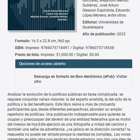
González
Alejandro Mendo
Gutiérrez
José Arturo
Gleason Espíndola
Eduardo
López-Moreno
entre otros.
Editorial:
Universidad de
Guadalajara
Año de publicación:
2023
Formato:
16.5 x 22.8 cm, 960 pp.
ISBN:
Impreso: 9786075718491 / Digital: 9786075718538
Precio de lista:
Impreso: $1,000.00 / Digital: $0.00
Opciones de acceso abierto:
Descarga en formato de libro electrónico (ePub):
Visitar
sitio
Analizar la evolución de ls politicas públicas es tarea complicada. se
requiere conjuntar varias visiones: la del experto analista, la del acto de la
politica y la del beneficiario. Este libro reúne a más de cincuenta
participantes que, desde diferentes perspectivas, abordan un amplio
repertorio de politicas. Una publicación indispensable para quienes se
ocupan y preocuopan del devenir de una entidad federativa que es motor
del mexico de hoy.Este ejercicio es una fotografía a mitad del camino y
también una señal de advertencia. ¿va jalisco en la dirección correcta? la
respuesta no puede ser simple porque la realidad es compleja,. Las voces
presentes en esta obra nos explican donde estamos, nos dan una idea de