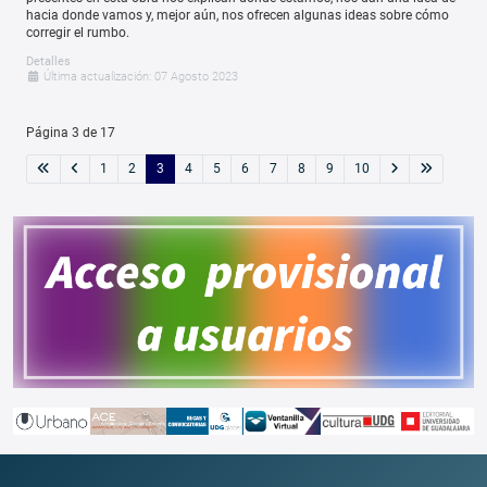
hacia donde vamos y, mejor aún, nos ofrecen algunas ideas sobre cómo
corregir el rumbo.
Detalles
Última actualización: 07 Agosto 2023
Página 3 de 17
1
2
3
4
5
6
7
8
9
10