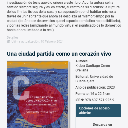
investigación de tesis que dio origen a este libro. Aquí la autora se ha
sentido siempre segura y es, en efecto, el centro de su discurso: la ruptura
de los límites físicos de la casa y su superación por el habitar mismo, a
través de un habitante que ahora se desplaza al mismo tiempo por la
ciudad (dotándose de servicios que el espacio doméstico no posibilitaría),
y por las redes (ampliando al mundo virtual el significado de lo doméstico
hasta ahora limitado a lo real).
Detalles
Última actualización: 10 Febrero 2024
Una ciudad partida como un corazón vivo
Autores:
Kleber Santiago Cerón
Orellana
Editorial:
Universidad de
Guadalajara
Año de publicación:
2023
Formato:
16 x 22.5 cm
ISBN:
978-607-571-926-9
Opciones de acceso
abierto:
Descarga en