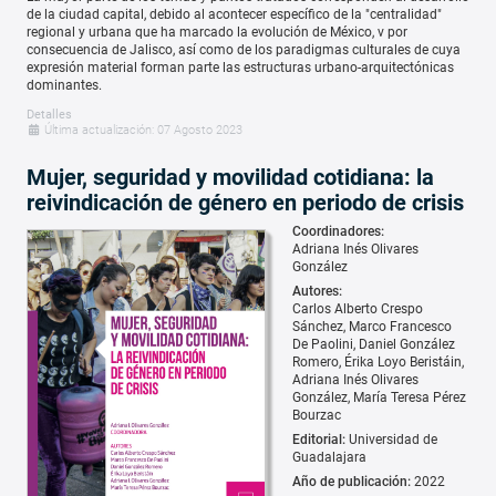
de la ciudad capital, debido al acontecer específico de la "centralidad"
regional y urbana que ha marcado la evolución de México, v por
consecuencia de Jalisco, así como de los paradigmas culturales de cuya
expresión material forman parte las estructuras urbano-arquitectónicas
dominantes.
Detalles
Última actualización: 07 Agosto 2023
Mujer, seguridad y movilidad cotidiana: la
reivindicación de género en periodo de crisis
Coordinadores:
Adriana Inés Olivares
González
Autores:
Carlos Alberto Crespo
Sánchez
Marco Francesco
De Paolini
Daniel González
Romero
Érika Loyo Beristáin
Adriana Inés Olivares
González
María Teresa Pérez
Bourzac
Editorial:
Universidad de
Guadalajara
Año de publicación:
2022