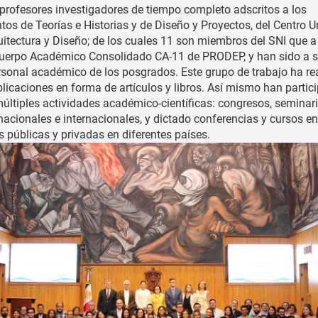
 profesores investigadores de tiempo completo adscritos a los
os de Teorías e Historias y de Diseño y Proyectos, del Centro Un
quitectura y Diseño; de los cuales 11 son miembros del SNI que a
uerpo Académico Consolidado CA-11 de PRODEP, y han sido a s
rsonal académico de los posgrados. Este grupo de trabajo ha re
icaciones en forma de artículos y libros. Así mismo han partic
múltiples actividades académico-científicas: congresos, seminari
nacionales e internacionales, y dictado conferencias y cursos en
s públicas y privadas en diferentes países.