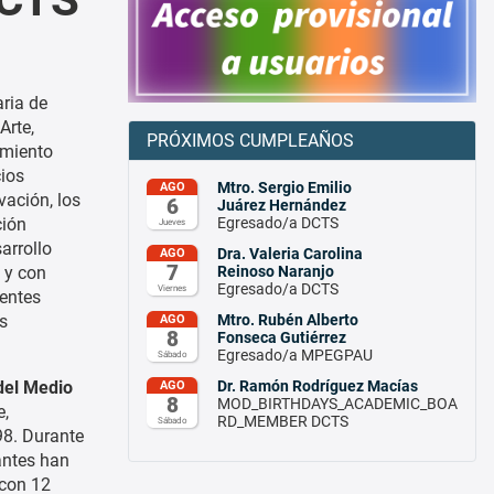
aria de
Arte,
PRÓXIMOS CUMPLEAÑOS
imiento
cios
Mtro. Sergio Emilio
AGO
vación, los
6
Juárez Hernández
Egresado/a DCTS
ción
Jueves
arrollo
Dra. Valeria Carolina
AGO
7
Reinoso Naranjo
 y con
Egresado/a DCTS
Viernes
rentes
Mtro. Rubén Alberto
s
AGO
8
Fonseca Gutiérrez
Egresado/a MPEGPAU
Sábado
Dr. Ramón Rodríguez Macías
del Medio
AGO
8
MOD_BIRTHDAYS_ACADEMIC_BOA
e,
RD_MEMBER DCTS
Sábado
98. Durante
antes han
 con 12