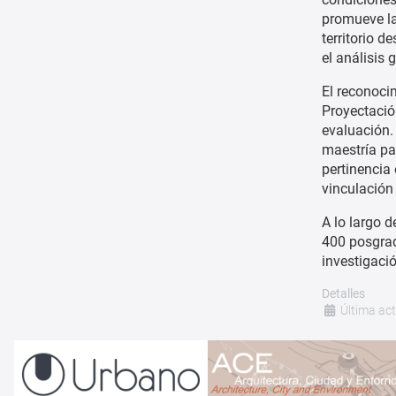
promueve la
territorio 
el análisis 
El reconoci
Proyectació
evaluación.
maestría pa
pertinencia
vinculación
A lo largo 
400 posgrad
investigaci
Detalles
Última ac