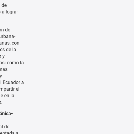
 de
 a lograr
ón de
 urbana-
banas, con
es de la
o y
 así como la
emas
y
el Ecuador a
mpartir el
e en la
o.
ónica-
al de
ientada a