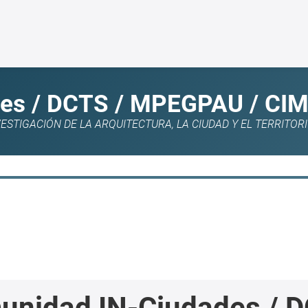
es / DCTS / MPEGPAU / CI
STIGACIÓN DE LA ARQUITECTURA, LA CIUDAD Y EL TERRITOR
unidad IN-Ciudades / 