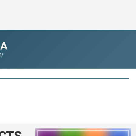
MA
IO
DCTS