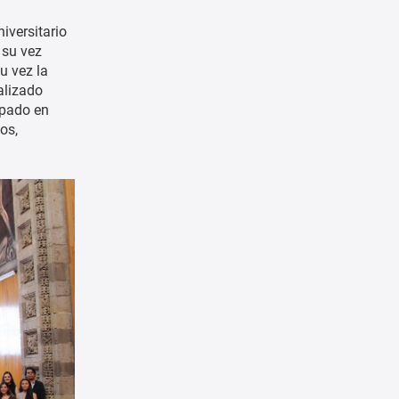
iversitario
 su vez
u vez la
alizado
ipado en
os,