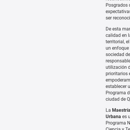
Posgrados d
expectativa
ser reconoci
De esta man
calidad en 
territorial,
un enfoque c
sociedad de
responsable
utilización
prioritarios
empoderamie
establecer 
Programa de
ciudad de Q
La
Maestría
Urbana
es u
Programa Na
Ciencia y T