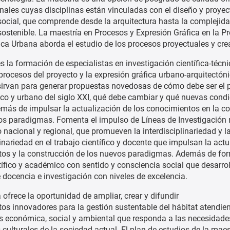
onales cuyas disciplinas están vinculadas con el diseño y proye
 social, que comprende desde la arquitectura hasta la complejid
l sostenible. La maestría en Procesos y Expresión Gráfica en la P
ica Urbana aborda el estudio de los procesos proyectuales y cre
es la formación de especialistas en investigación científica-técni
 procesos del proyecto y la expresión gráfica urbano-arquitectón
sirvan para generar propuestas novedosas de cómo debe ser el 
ico y urbano del siglo XXI, qué debe cambiar y qué nuevas cond
emás de impulsar la actualización de los conocimientos en la c
os paradigmas. Fomenta el impulso de Líneas de Investigación
 nacional y regional, que promueven la interdisciplinariedad y l
inariedad en el trabajo científico y docente que impulsan la act
os y la construcción de los nuevos paradigmas. Además de fo
tífico y académico con sentido y consciencia social que desarro
 docencia e investigación con niveles de excelencia.
ofrece la oportunidad de ampliar, crear y difundir
os innovadores para la gestión sustentable del hábitat atendie
 económica, social y ambiental que responda a las necesidade
culturales de la sociedad actual. El plan de estudios de la maes