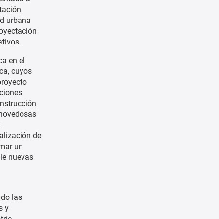
ctación
ad urbana
royectación
ativos.
ca en el
ica, cuyos
proyecto
iciones
onstrucción
 novedosas
a
ualización de
rmar un
lle nuevas
ndo las
s y
tría