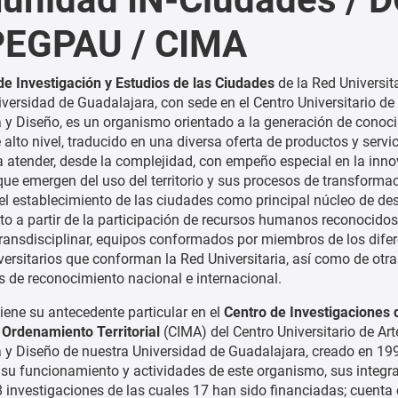
PEGPAU / CIMA
 de Investigación y Estudios de las Ciudades
de la Red Universit
iversidad de Guadalajara, con sede en el Centro Universitario de 
a y Diseño, es un organismo orientado a la generación de conoc
e alto nivel, traducido en una diversa oferta de productos y servi
a atender, desde la complejidad, con empeño especial en la inno
ue emergen del uso del territorio y sus procesos de transforma
el establecimiento de las ciudades como principal núcleo de des
o a partir de la participación de recursos humanos reconocidos
ransdisciplinar, equipos conformados por miembros de los dife
versitarios que conforman la Red Universitaria, así como de otra
es de reconocimiento nacional e internacional.
 tiene su antecedente particular en el
Centro de Investigaciones 
Ordenamiento Territorial
(CIMA) del Centro Universitario de Art
a y Diseño de nuestra Universidad de Guadalajara, creado en 19
 su funcionamiento y actividades de este organismo, sus integr
8 investigaciones de las cuales 17 han sido financiadas; cuenta