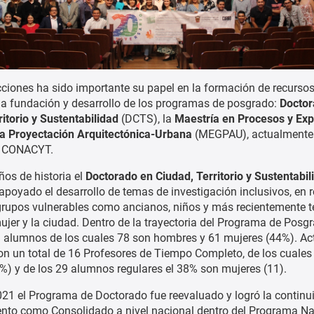
cciones ha sido importante su papel en la formación de recurs
 la fundación y desarrollo de los programas de posgrado:
Doctor
ritorio y Sustentabilidad
(DCTS), la
Maestría en Procesos y Exp
la Proyectación Arquitectónica-Urbana
(MEGPAU), actualmente 
l CONACYT.
ños de historia el
Doctorado en Ciudad, Territorio y Sustentabil
apoyado el desarrollo de temas de investigación inclusivos, en r
grupos vulnerables como ancianos, niños y más recientemente 
mujer y la ciudad. Dentro de la trayectoria del Programa de Posg
9 alumnos de los cuales 78 son hombres y 61 mujeres (44%). A
on un total de 16 Profesores de Tiempo Completo, de los cuales
%) y de los 29 alumnos regulares el 38% son mujeres (11).
021 el Programa de Doctorado fue reevaluado y logró la continu
nto como Consolidado a nivel nacional dentro del Programa Na