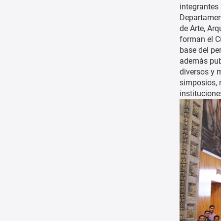
integrantes
Departament
de Arte, Ar
forman el C
base del pe
además publ
diversos y 
simposios, 
institucione