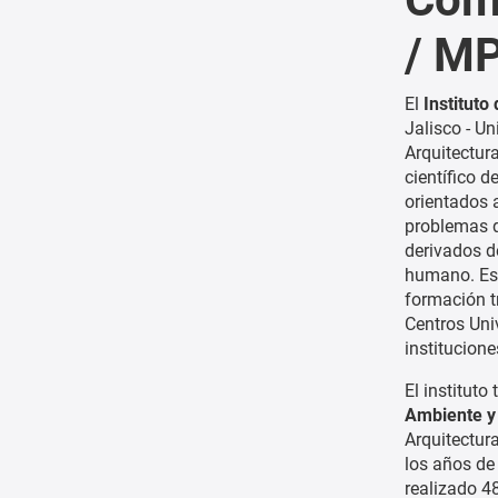
/ M
El
Instituto
Jalisco - Un
Arquitectur
científico d
orientados 
problemas q
derivados d
humano. Est
formación t
Centros Uni
institucion
El instituto
Ambiente y 
Arquitectur
los años de
realizado 4