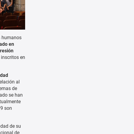
os humanos
ado en
resión
inscritos en
idad
elación al
temas de
rado se han
ctualmente
 9 son
idad de su
cional de