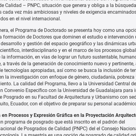
e Calidad – PNPC, situación que genera y obliga a la búsqueda
s cada vez más ambiciosas y niveles de exigencia encaminados
dos en el nivel internacional.
era, el Programa de Doctorado se presenta hoy como una opci
la formación de Doctores que dominen el estudio e intervención
 el desarrollo y gestión del espacio geográfico y las dinámicas ur
ientífico, interdisciplinario y en el marco de los procesos global
 la información, en vías de lograr un futuro sustentable, human
, a través de la generación de conocimiento nuevo y pertinente,
 de tecnologías apropiadas, así como se busca la inclusión de t
 en la investigación con enfoque de género, ciudadanía, pobreza 
nto. La calidad del Programa, llevo a la Universidad Central d
un Convenio Específico con la Universidad de Guadalajara para i
 Posgrado en su Facultad de Arquitectura y Urbanismo con sed
uito, Ecuador, con el objetivo de preparar su personal académic
 en Procesos y Expresión Gráfica en la Proyectación Arquitect
n programa de posgrado que está inscrito en el padrón del
cional de Posgrados de Calidad (PNPC) del el Consejo Nacion
ecnología. La maestría es una opción de posgrado de calidad or