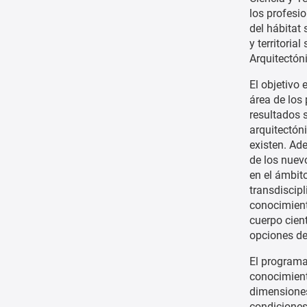
los profesi
del hábitat
y territoria
Arquitectón
El objetivo 
área de los
resultados 
arquitectón
existen. Ad
de los nuev
en el ámbito
transdiscipl
conocimient
cuerpo cien
opciones de
El programa 
conocimient
dimensiones
condiciones 