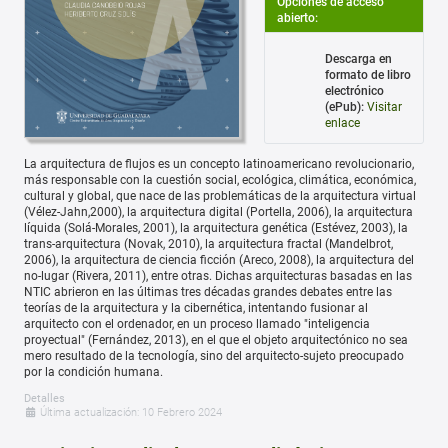
Opciones de acceso
abierto:
Descarga en
formato de libro
electrónico
(ePub):
Visitar
enlace
La arquitectura de flujos es un concepto latinoamericano revolucionario,
más responsable con la cuestión social, ecológica, climática, económica,
cultural y global, que nace de las problemáticas de la arquitectura virtual
(Vélez-Jahn,2000), la arquitectura digital (Portella, 2006), la arquitectura
líquida (Solá-Morales, 2001), la arquitectura genética (Estévez, 2003), la
trans-arquitectura (Novak, 2010), la arquitectura fractal (Mandelbrot,
2006), la arquitectura de ciencia ficción (Areco, 2008), la arquitectura del
no-lugar (Rivera, 2011), entre otras. Dichas arquitecturas basadas en las
NTIC abrieron en las últimas tres décadas grandes debates entre las
teorías de la arquitectura y la cibernética, intentando fusionar al
arquitecto con el ordenador, en un proceso llamado "inteligencia
proyectual" (Fernández, 2013), en el que el objeto arquitectónico no sea
mero resultado de la tecnología, sino del arquitecto-sujeto preocupado
por la condición humana.
Detalles
Última actualización: 10 Febrero 2024