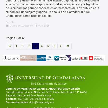
describirlo y definirlo. Finalmente, el extenso capítulo final que aborda el
arte como medio para la apropiación del espacio público y la legibilidad
de la ciudad nos permite conocer los antecedentes del arte público en la
ciudad de Guadalajara y aporta un análisis del Corredor Cultural
Chapultepec como caso de estudio.
Detalles
Última actualización: 13 May 2026
Página 3 de 6
1
2
3
4
5
6
CENTRO UNIVERSITARIO DE ARTE, ARQUITECTURA y DISEÑO
Calzada Independencia Norte No. 5075, Huentitán El Bajo C.P. 44250
Segundo piso del edificio Jardín Norte
Teléfono:
+52 (33) 1202-3000 ext. 38686
Correo electrónico:
dcts@cuaad.udg.mx