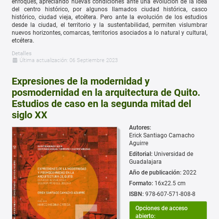
enfoques, apreciando nuevas condiciones ante una evolución de la idea
del centro histórico, por algunos llamados ciudad histórica, casco
histórico, ciudad vieja, etcétera. Pero ante la evolución de los estudios
desde la ciudad, el territorio y la sustentabilidad, permiten vislumbrar
nuevos horizontes, comarcas, territorios asociados a lo natural y cultural,
etcétera.
Detalles
Última actualización: 06 Septiembre 2023
Expresiones de la modernidad y
posmodernidad en la arquitectura de Quito.
Estudios de caso en la segunda mitad del
siglo XX
Autores:
Erick Santiago Camacho
Aguirre
Editorial:
Universidad de
Guadalajara
Año de publicación:
2022
Formato:
16x22.5 cm
ISBN:
978-607-571-808-8
Opciones de acceso
abierto: