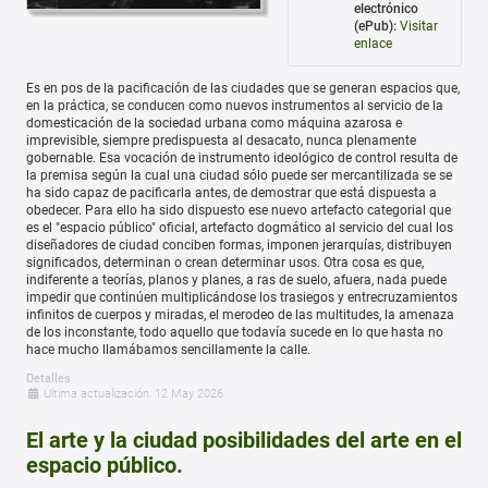
electrónico
(ePub):
Visitar
enlace
Es en pos de la pacificación de las ciudades que se generan espacios que,
en la práctica, se conducen como nuevos instrumentos al servicio de la
domesticación de la sociedad urbana como máquina azarosa e
imprevisible, siempre predispuesta al desacato, nunca plenamente
gobernable. Esa vocación de instrumento ideológico de control resulta de
la premisa según la cual una ciudad sólo puede ser mercantilizada se se
ha sido capaz de pacificarla antes, de demostrar que está dispuesta a
obedecer. Para ello ha sido dispuesto ese nuevo artefacto categorial que
es el "espacio público" oficial, artefacto dogmático al servicio del cual los
diseñadores de ciudad conciben formas, imponen jerarquías, distribuyen
significados, determinan o crean determinar usos. Otra cosa es que,
indiferente a teorías, planos y planes, a ras de suelo, afuera, nada puede
impedir que continúen multiplicándose los trasiegos y entrecruzamientos
infinitos de cuerpos y miradas, el merodeo de las multitudes, la amenaza
de los inconstante, todo aquello que todavía sucede en lo que hasta no
hace mucho llamábamos sencillamente la calle.
Detalles
Última actualización: 12 May 2026
El arte y la ciudad posibilidades del arte en el
espacio público.