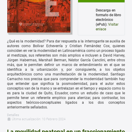
Descarga en
formato de libro
electrónico
(ePub):
Visitar
enlace
¿Qué es la modernidad? Para dar respuesta a la interrogante se auxilia de
autores como Bolívar Echeverría y Cristian Fernández Cox, quienes
coinciden en ver la modernidad en Latinoamérica como un proceso ligado
al mestizaje, sus referentes son más amplios e incluyen a David Harvey,
Jürgen Habermas, Marshall Berman, Néstor García Canclini, entre otros
más, que le permiten definir un marco de entendimiento en el que se
identifica a la urbanización y, por consiguiente, a los objetos
arquitectónicos como una manifestación de la modernidad. Santiago
Camacho nos precisa que para comprender la modernidad también hay
que entender que significa la posmodernidad, para el autor estos
conceptos van de la mano y se entrelazan en el tiempo y espacio como lo
es para la ciudad de Quito, Ecuador, como un estudio de caso que le
permite tener un referente empírico para aterrizar, para contrastar, los
aspectos teóricos-conceptuales ligados a los dos conceptos
anteriormente señalados.
Detalles
Última actualización: 10 Febrero 2024
La movilidad peatonal en un fraccionamiento