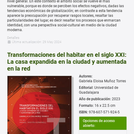
nivel general. En este contexto el ámbito social se vuelve el más
vulnerable, porque es donde se perciben los efectos negativos, dadas las
tendencias económicas de globalización; en contraste a esta tendencia
aparece la preocupación por recuperar rasgos locales, resaltar las
particularidades del lugar, es decir resaltar los procesos que enmarcan
identidad, con una perspectiva social-cultural en medio de la ciudad
moderna.
Detalles
Última actualización: 29 May 2024
Transformaciones del habitar en el siglo XXI:
La casa expandida en la ciudad y aumentada
en la red
Autores:
Gabriela Eloisa Muñoz Torres
Editorial:
Universidad de
Guadalajara
Año de publicación:
2023
Formato:
16 x 22.5 cm
ISBN:
978-607-571-924-5
Opciones de acceso
abierto: