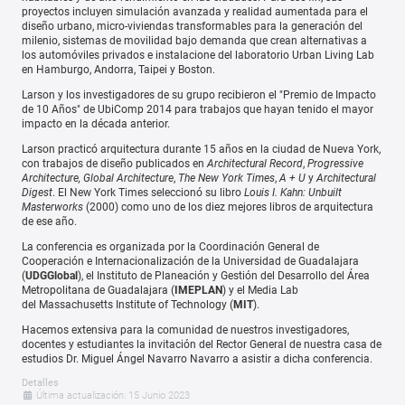
proyectos incluyen simulación avanzada y realidad aumentada para el
diseño urbano, micro-viviendas transformables para la generación del
milenio, sistemas de movilidad bajo demanda que crean alternativas a
los automóviles privados e instalacione del laboratorio Urban Living Lab
en Hamburgo, Andorra, Taipei y Boston.
Larson y los investigadores de su grupo recibieron el "Premio de Impacto
de 10 Años" de UbiComp 2014 para trabajos que hayan tenido el mayor
impacto en la década anterior.
Larson practicó arquitectura durante 15 años en la ciudad de Nueva York,
con trabajos de diseño publicados en
Architectural Record
,
Progressive
Architecture, Global Architecture
,
The New York Times
,
A + U
y
Architectural
Digest
. El New York Times seleccionó su libro
Louis I. Kahn: Unbuilt
Masterworks
(2000) como uno de los diez mejores libros de arquitectura
de ese año.
La conferencia es organizada por la Coordinación General de
Cooperación e Internacionalización de la Universidad de Guadalajara
(
UDGGlobal
), el Instituto de Planeación y Gestión del Desarrollo del Área
Metropolitana de Guadalajara (
IMEPLAN
) y el Media Lab
del Massachusetts Institute of Technology (
MIT
).
Hacemos extensiva para la comunidad de nuestros investigadores,
docentes y estudiantes la invitación del Rector General de nuestra casa de
estudios Dr. Miguel Ángel Navarro Navarro a asistir a dicha conferencia.
Detalles
Última actualización: 15 Junio 2023