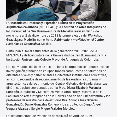
La
Maestría en Procesos y Expresión Gráfica en la Proyectación
Arquitectónica-Urbana
(MPEGPAU) y la
Facultad de Artes Integradas de
la Universidad de San Buenaventura de Medellín
realizan del 17 de
noviembre al 2 de diciembre de 2018 la primera etapa del
Workshop
Guadalajara-Medellín
, con el tema
Patrimonio y movilidad en el Centro
Histórico de Guadalajara
, México.
Participan al taller estudiantes de la generación 2018-2020 de la
MPEGPAU y de licenciatura de la Universidad de San Buenaventura y la
Institución Universitaria Colegio Mayor de Antioquia
de Colombia.
Las actividades del taller se desarrollan a lo largo dos semanas e incluyen
investigación, trabajos en equipos mixtos compuestos por alumnos de
diferentes niveles y pertenecientes a diferentes instituciones educativas,
así como recorridos de reconocimiento de las evidencias urbanas y
arquitectónicas del patrimonio del Centro Histórico de Guadalajara. Las
dinámicas están coordenadas por la
Mtra. Diana Elizabeth Valencia
Londoño
, Arquitecta y Maestra en Medio Ambiente y Desarrollo de la
Facultad de Artes Integradas de la Universidad de San Buenaventura y los
profesores de nuestra casa de estudios
Dra. Adriana Inés Olivares
Gonzalez
,
Dr. Daniel González Romero
y los arquitectos
Diego Ángel
Vergara Álvarez
y
Sergio Miguel Valadez Morales
.
La segunda etapa del workshop se realizará en Abril de 2019.