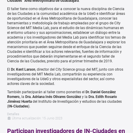
Ciudades” Área Metropolitana de Guadalajara
.
El taller tiene como objetivos dar a conocer la nueva disciplina de Ciencia
de las Ciudades a la comunidad académica de la UdeG e identificar áreas
de oportunidad en el Área Metropolitana de Guadalajara, conocer las
herramientas y metodología de trabajo empleadas por el grupo de City
Science del MIT Media Lab, para el estudio de las dinámicas humanas en
el entorno urbano y sus aproximaciones, establecer un diálogo entre la
academia y los investigadores del Media Lab para identificar los temas de
atención prioritaria en el Área Metropolitana de Guadalajara y explorar los
mecanismos que pueden seguirse desde el enfoque de la Ciencia de las
Ciudades e identificar a los actores relevantes, fuentes de información y
procedimientos que deberán implementarse en el segundo taller de
Ciencia de las Ciudades, previsto para el primer trimestre de 2019.
El
Dr. Kent Larson
, director del City Science group del MIT, junto con otros
investigadores del MIT Media Lab, compartirán su experiencia con
investigadores de la UdeG y otros especialistas del sector, así como
actores claves de la sociedad.
También parteciparán al taller como ponentes el
Dr. Daniel González
Romero,
la
Dra. Adriana Inés Olivares González
y la
Dra. Edith Rosario
Jiménez Huerta
del Instituto de Investigación y estudios de las ciudades
(
IN-Ciudades
).
Detalles
Última actualización: 15 Junio 2023
Participan investigadores de IN-Ciudades en