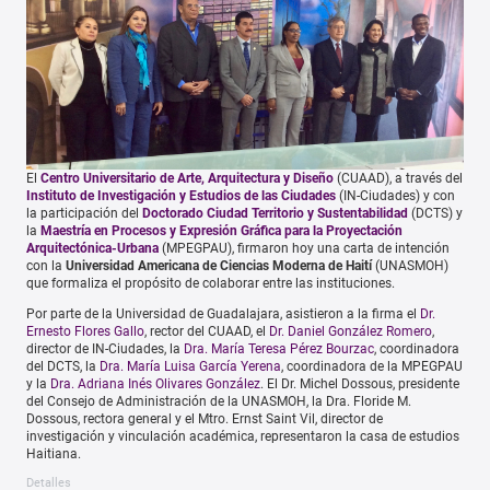
El
Centro Universitario de Arte, Arquitectura y Diseño
(CUAAD), a través del
Instituto de Investigación y Estudios de las Ciudades
(IN-Ciudades) y con
la participación del
Doctorado Ciudad Territorio y Sustentabilidad
(DCTS) y
la
Maestría en Procesos y Expresión Gráfica para la Proyectación
Arquitectónica-Urbana
(MPEGPAU), firmaron hoy una carta de intención
con la
Universidad Americana de Ciencias Moderna de Haití
(UNASMOH)
que formaliza el propósito de colaborar entre las instituciones.
Por parte de la Universidad de Guadalajara, asistieron a la firma el
Dr.
Ernesto Flores Gallo
, rector del CUAAD, el
Dr. Daniel González Romero
,
director de IN-Ciudades, la
Dra. María Teresa Pérez Bourzac
, coordinadora
del DCTS, la
Dra. María Luisa García Yerena
, coordinadora de la MPEGPAU
y la
Dra. Adriana Inés Olivares González
. El Dr. Michel Dossous, presidente
del Consejo de Administración de la UNASMOH, la Dra. Floride M.
Dossous, rectora general y el Mtro. Ernst Saint Vil, director de
investigación y vinculación académica, representaron la casa de estudios
Haitiana.
Detalles