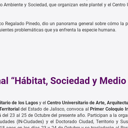
o Ambiente y Sociedad, que organizan este plantel y el Centro U
tarco Regalado Pinedo, dio un panorama general sobre cómo la 
guientes problemáticas que ya enfrenta la especie humana.
al “Hábitat, Sociedad y Medio
itario de los Lagos
y el
Centro Universitario de Arte, Arquitect
erritorial
del Estado de Jalisco, convoca al
Primer Coloquio I
 del 23 al 25 de Octubre del presente año. Participan a la orga
udades (IN-Ciudades) y el Doctorado Ciudad, Territorio y Sus
CULagos en los días 23 y 24 de Octubre y se trasladarán al Par