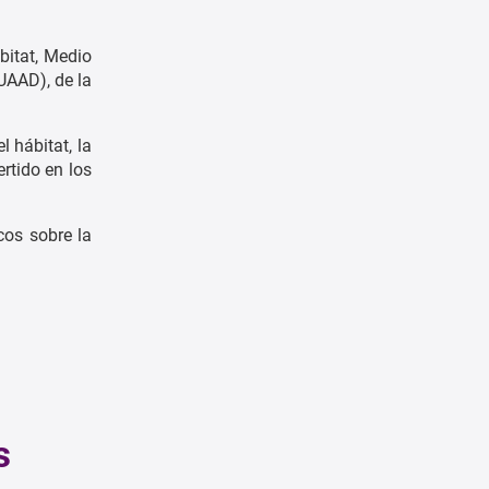
bitat, Medio
UAAD), de la
l hábitat, la
rtido en los
cos sobre la
s