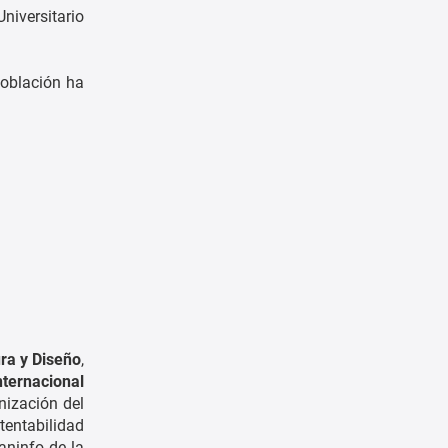
niversitario
población ha
ura y Diseño
,
nternacional
nización del
tentabilidad
aninfo de la