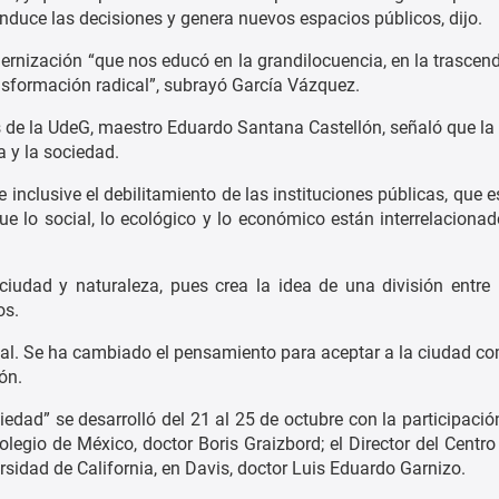
nduce las decisiones y genera nuevos espacios públicos, dijo.
odernización “que nos educó en la grandilocuencia, en la trasc
nsformación radical”, subrayó García Vázquez.
 de la UdeG, maestro Eduardo Santana Castellón, señaló que la 
a y la sociedad.
 e inclusive el debilitamiento de las instituciones públicas, que
 que lo social, lo ecológico y lo económico están interrelacio
udad y naturaleza, pues crea la idea de una división entre lo 
os.
icial. Se ha cambiado el pensamiento para aceptar a la ciudad co
ón.
iedad” se desarrolló del 21 al 25 de octubre con la participació
egio de México, doctor Boris Graizbord; el Director del Centro
rsidad de California, en Davis, doctor Luis Eduardo Garnizo.