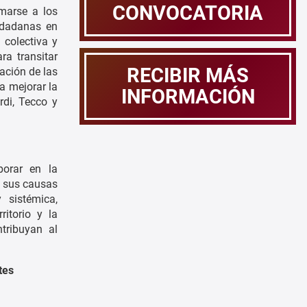
CONVOCATORIA
marse a los
udadanas en
 colectiva y
ra transitar
RECIBIR MÁS
ación de las
a mejorar la
INFORMACIÓN
rdi, Tecco y
borar en la
r sus causas
 sistémica,
ritorio y la
tribuyan al
tes