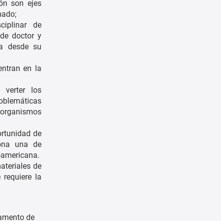
ión son ejes
mado;
ciplinar de
 de doctor y
na desde su
entran en
la
 verter los
oblemáticas
 organismos
ortunidad de
lona una de
oamericana.
ateriales de
requiere la
lamento de