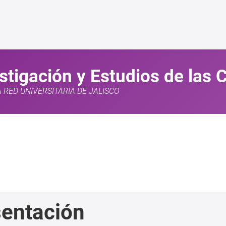
estigación y Estudios de las
A RED UNIVERSITARIA DE JALISCO
entación