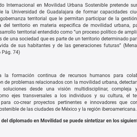
do Internacional en Movilidad Urbana Sostenible pretende su
de la Universidad de Guadalajara de formar capacidades ci
gobernanza territorial que le permitan participar de la gestión
 del territorio en materia especifica de movilidad urbana, pa
arrollo territorial entendido como “un proceso político de ampli
 de una sociedad que es parte de un territorio determinado par
vida de sus habitantes y de las generaciones futuras” (Mena
 Pág. 74)
 a la formación continua de recursos humanos para cola
ión de problemas relacionados con la movilidad urbana, detecta
 soluciones desde una visión multidisciplinar, compleja y
o ejes transversales a los individuos y su cultura, el ter
 para co-crear proyectos pertinentes e innovadores que con
sostenible de las ciudades de México y la región iberoamericana.
del diplomado en Movilidad se puede sintetizar en los siguien