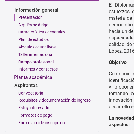
El Diploma
Información general
esfuerzos 
Presentación
materia de 
democrática
A quién se dirige
hacia un des
Características generales
capacidades
Plan de estudios
calidad de 
Módulos educativos
López, 2016
Taller internacional
Campo profesional
Objetivo
Informes y contactos
Contribuir
Planta académica
identificac
Aspirantes
y proponer
Convocatoria
tomando com
innovación
Requisitos y documentación de ingreso
desarrollo 
Estoy interesado
Formatos de pago
La novedad 
Formulario de inscripción
aspectos: