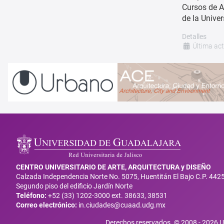
Cursos de A
de la Unive
Detalles
Última ac
CENTRO UNIVERSITARIO DE ARTE, ARQUITECTURA y DISEÑO
Calzada Independencia Norte No. 5075, Huentitán El Bajo C.P. 442
Segundo piso del edificio Jardín Norte
Teléfono:
+52 (33) 1202-3000 ext. 38633, 38531
Correo electrónico:
in.ciudades@cuaad.udg.mx
Derechos reservados. © 2008 -
2026
U