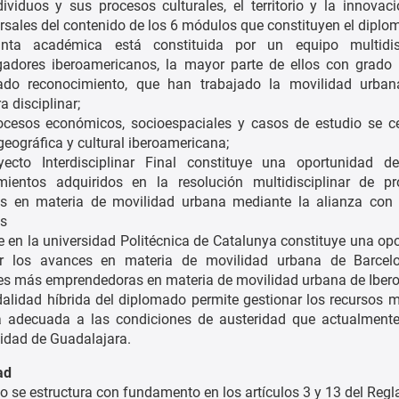
ividuos y sus procesos culturales, el territorio y la innovac
rsales del contenido de los 6 módulos que constituyen el diplo
nta académica está constituida por un equipo multidis
igadores iberoamericanos, la mayor parte de ellos con grado
ado reconocimiento, que han trabajado la movilidad urba
a disciplinar;
ocesos económicos, socioespaciales y casos de
estudio se c
geográfica y cultural iberoamericana;
yecto Interdisciplinar Final constituye una oportunidad de
mientos adquiridos en la resolución multidisciplinar de pr
es en materia de movilidad urbana mediante la alianza con
os
e en la universidad Politécnica de Catalunya constituye una op
r los avances en materia de movilidad urbana de Barce
es más emprendedoras en materia de movilidad urbana de Iber
lidad híbrida del diplomado permite gestionar los recursos m
 adecuada a las condiciones de austeridad que actualmente 
idad de Guadalajara.
ad
o se estructura con fundamento en los artículos 3 y 13 del Reg