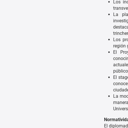
Los ind
transve
La pla
invest
destac
trincher
Los pr
región 
El Pro
conoci
actual
públic
El stag
conoce
ciudad
La moda
manera
Univers
Normativid
El diplomad