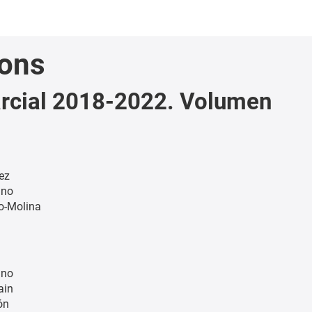
ions
arcial 2018-2022. Volumen
ez
ano
o-Molina
ano
ain
ón