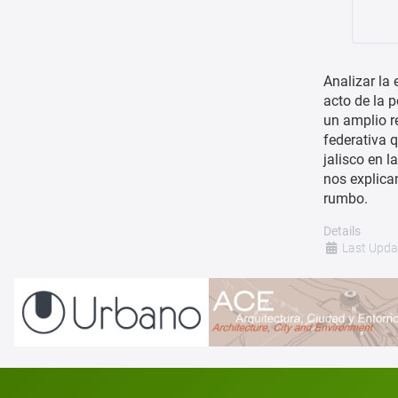
Analizar la 
acto de la p
un amplio r
federativa 
jalisco en l
nos explica
rumbo.
Details
Last Upda