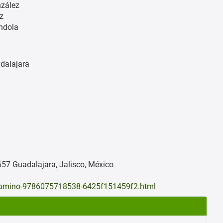
nzález
z
ndola
dalajara
57 Guadalajara, Jalisco, México
io-camino-9786075718538-6425f151459f2.html