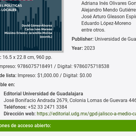
Adriana Inés Olivares Go
Alejandro Mendo Gutiérre
José Arturo Gleason Espí
Eduardo López-Moreno
entre otros.
Publisher:
Universidad de Gua
Year:
2023
:
16.5 x 22.8 cm, 960 pp.
mpreso: 9786075718491 / Digital: 9786075718538
de lista:
Impreso: $1,000.00 / Digital: $0.00
ble en:
Editorial Universidad de Guadalajara
José Bonifacio Andrada 2679, Colonia Lomas de Guevara 446
Teléfonos:
+52 33 2471 3384
Dirección web:
https://editorial.udg.mx/gpd-jalisco-a-med
ones de acceso abierto: