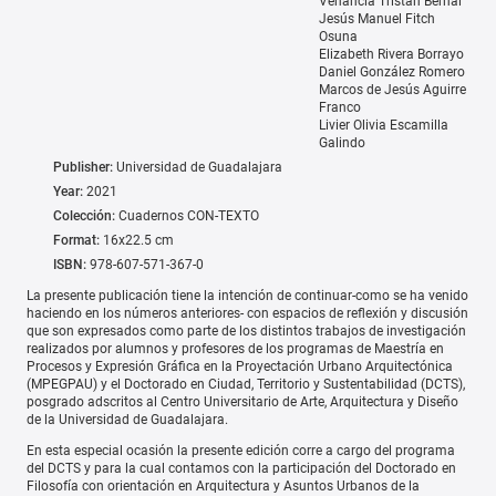
Venancia Tristan Bernal
Jesús Manuel Fitch
Osuna
Elizabeth Rivera Borrayo
Daniel González Romero
Marcos de Jesús Aguirre
Franco
Livier Olivia Escamilla
Galindo
Publisher:
Universidad de Guadalajara
Year:
2021
Colección:
Cuadernos CON-TEXTO
Format:
16x22.5 cm
ISBN:
978-607-571-367-0
La presente publicación tiene la intención de continuar-como se ha venido
haciendo en los números anteriores- con espacios de reflexión y discusión
que son expresados como parte de los distintos trabajos de investigación
realizados por alumnos y profesores de los programas de Maestría en
Procesos y Expresión Gráfica en la Proyectación Urbano Arquitectónica
(MPEGPAU) y el Doctorado en Ciudad, Territorio y Sustentabilidad (DCTS),
posgrado adscritos al Centro Universitario de Arte, Arquitectura y Diseño
de la Universidad de Guadalajara.
En esta especial ocasión la presente edición corre a cargo del programa
del DCTS y para la cual contamos con la participación del Doctorado en
Filosofía con orientación en Arquitectura y Asuntos Urbanos de la