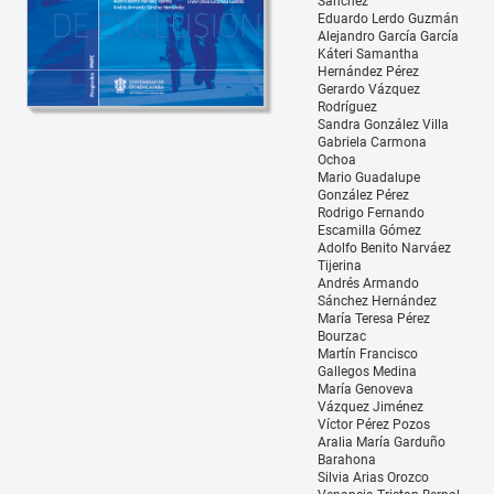
Sánchez
Eduardo Lerdo Guzmán
Alejandro García García
Káteri Samantha
Hernández Pérez
Gerardo Vázquez
Rodríguez
Sandra González Villa
Gabriela Carmona
Ochoa
Mario Guadalupe
González Pérez
Rodrigo Fernando
Escamilla Gómez
Adolfo Benito Narváez
Tijerina
Andrés Armando
Sánchez Hernández
María Teresa Pérez
Bourzac
Martín Francisco
Gallegos Medina
María Genoveva
Vázquez Jiménez
Víctor Pérez Pozos
Aralia María Garduño
Barahona
Silvia Arias Orozco