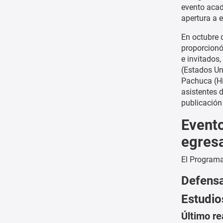
evento acad
apertura a e
En octubre 
proporcionó
e invitados
(Estados Uni
Pachuca (Hi
asistentes 
publicación
Evento
egres
El Programa
Defensa
Estudio
Último re