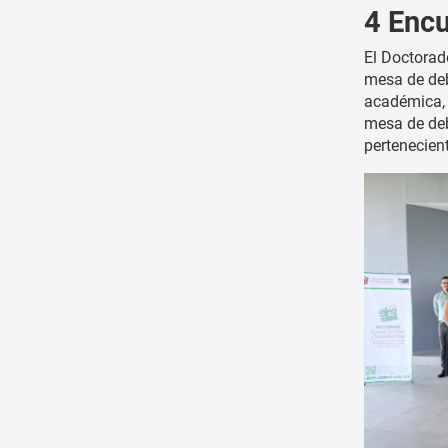
4 Enc
El Doctorado
mesa de deb
académica, 
mesa de deb
pertenecien