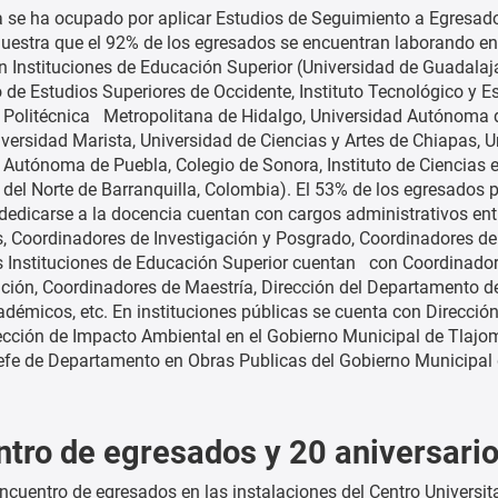
 se ha ocupado por aplicar Estudios de Seguimiento a Egresados,
uestra que el 92% de los egresados se encuentran laborando en 
 Instituciones de Educación Superior (Universidad de Guadalaja
 de Estudios Superiores de Occidente, Instituto Tecnológico y 
 Politécnica Metropolitana de Hidalgo, Universidad Autónoma 
iversidad Marista, Universidad de Ciencias y Artes de Chiapas
 Autónoma de Puebla, Colegio de Sonora, Instituto de Ciencias 
 del Norte de Barranquilla, Colombia). El 53% de los egresados 
edicarse a la docencia cuentan con cargos administrativos entr
 Coordinadores de Investigación y Posgrado, Coordinadores de C
as Instituciones de Educación Superior cuentan con Coordinado
ción, Coordinadores de Maestría, Dirección del Departamento de A
démicos, etc. En instituciones públicas se cuenta con Dirección 
rección de Impacto Ambiental en el Gobierno Municipal de Tlajo
fe de Departamento en Obras Publicas del Gobierno Municipal
tro de egresados y 20 aniversari
encuentro de egresados en las instalaciones del Centro Universit