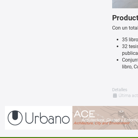
Product
Con un tota
35 libr
32 tesi
publica
Conjunt
libro, 
Detalles
Última ac