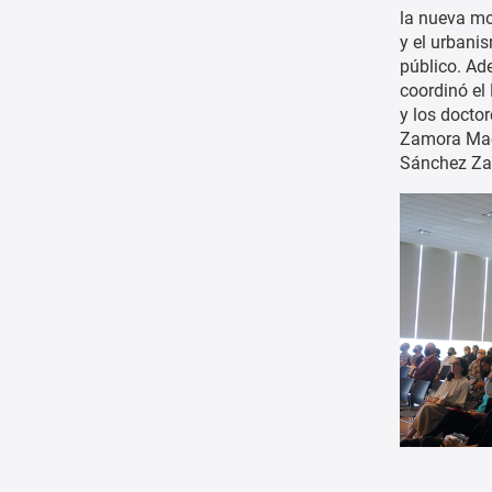
la nueva mo
y el urbanis
público. Ade
coordinó el 
y los doctor
Zamora Mací
Sánchez Za