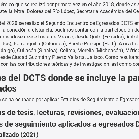
émico que se realizó por primera vez en el año 2018, donde asi
ste, la Mtra. Dolores del Río López, Secretaria Académica del Cen
del 2020 se realizó el Segundo Encuentro de Egresados DCTS en 
 la conexión a distancia, pudimos contar con la participación de
, uniéndose desde fuera de México, desde Quito (Ecuador), Antof
dos), Barranquilla (Colombia), Puerto Príncipe (Haití). A nivel 
dalgo), Culiacán (Sinaloa), Colima, Morelia (Michoacán), Mérida 
desde Ciudad Guzmán y Puerto Vallarta, Jalisco. Como resultando
 con las contribuciones teóricas y de investigación, así como c
s del DCTS donde se incluye la pa
ados
 se ha ocupado por aplicar Estudios de Seguimiento a Egresados
s de tesis, lecturas, revisiones, evaluaci
s de seguimiento aplicados a egresados
alizado (2021)