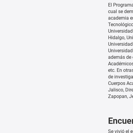
El Programa
cual se dem
academia en
Tecnológico
Universidad
Hidalgo, Un
Universidad
Universidad
además de d
Académicos,
etc. En otr
de investiga
Cuerpos Aca
Jalisco, Di
Zapopan, Je
Encuen
Se vivió el 