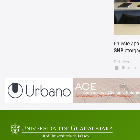
En este apa
SNP
otorgad
Detalles
Última ac