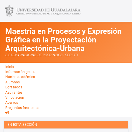
Maestría en Procesos y Expresión
Gráfica en la Proyectación
Arquitectónica-Urbana
SISTEMA NACIONAL DE POSGRADOS - SECIHTI
Inicio
Información general
Núcleo académico
Alumnos
Egresados
Aspirantes
Vinculación
Acervos
Preguntas frecuentes
EN ESTA SECCIÓN