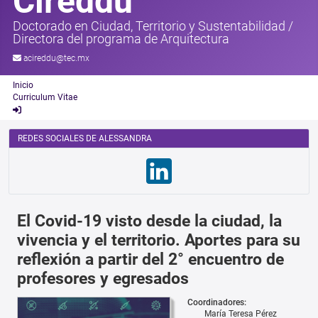
Cireddu
Doctorado en Ciudad, Territorio y Sustentabilidad
/
Directora del programa de Arquitectura
acireddu@tec.mx
Inicio
Curriculum Vitae
REDES SOCIALES DE ALESSANDRA
El Covid-19 visto desde la ciudad, la
vivencia y el territorio. Aportes para su
reflexión a partir del 2° encuentro de
profesores y egresados
Coordinadores:
María Teresa Pérez