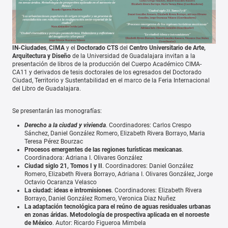
IN-Ciudades
,
CIMA
y el
Doctorado CTS
del
Centro Universitario de Arte,
Arquitectura y Diseño
de la Universidad de Guadalajara invitan a la
presentación de libros de la producción del Cuerpo Académico CIMA-
CA11 y derivados de tesis doctorales de los egresados del Doctorado
Ciudad, Territorio y Sustentabilidad en el marco de la Feria Internacional
del Libro de Guadalajara.
Se presentarán las monografías:
Derecho a la ciudad y vivienda
. Coordinadores: Carlos Crespo
Sánchez, Daniel González Romero, Elizabeth Rivera Borrayo, Maria
Teresa Pérez Bourzac
Procesos emergentes de las regiones turísticas mexicanas
.
Coordinadora: Adriana I. Olivares González
Ciudad siglo 21, Tomos I y II
. Coordinadores: Daniel González
Romero, Elizabeth Rivera Borrayo, Adriana I. Olivares González, Jorge
Octavio Ocaranza Velasco
La ciudad: ideas e intromisiones
. Coordinadores: Elizabeth Rivera
Borrayo, Daniel González Romero, Veronica Diaz Nuñez
La adaptación tecnológica para el reúno de aguas residuales urbanas
en zonas áridas. Metodología de prospectiva aplicada en el noroeste
de México
. Autor: Ricardo Figueroa Mimbela