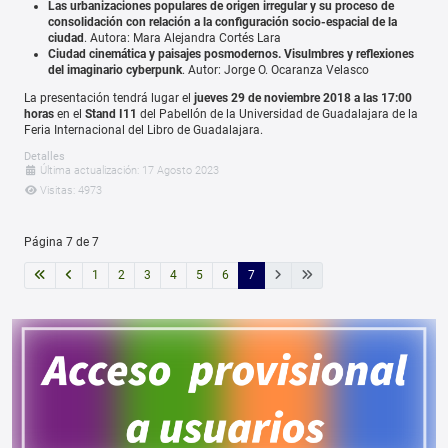
Las urbanizaciones populares de origen irregular y su proceso de
consolidación con relación a la configuración socio-espacial de la
ciudad
. Autora: Mara Alejandra Cortés Lara
Ciudad cinemática y paisajes posmodernos. Visulmbres y reflexiones
del imaginario cyberpunk
. Autor: Jorge O. Ocaranza Velasco
La presentación tendrá lugar el
jueves 29 de noviembre 2018 a las 17:00
horas
en el
Stand I11
del Pabellón de la Universidad de Guadalajara de la
Feria Internacional del Libro de Guadalajara.
Detalles
Última actualización: 17 Agosto 2023
Visitas: 4973
Página 7 de 7
1
2
3
4
5
6
7