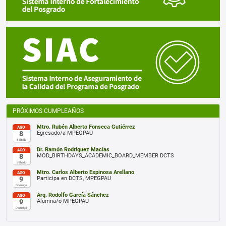
PRÓXIMOS CUMPLEAÑOS
Mtro. Rubén Alberto Fonseca Gutiérrez
AGO
8
Egresado/a MPEGPAU
Sábado
Dr. Ramón Rodríguez Macías
AGO
8
MOD_BIRTHDAYS_ACADEMIC_BOARD_MEMBER DCTS
Sábado
Mtro. Carlos Alberto Espinosa Arellano
AGO
9
Participa en DCTS, MPEGPAU
Domingo
Arq. Rodolfo García Sánchez
AGO
9
Alumna/o MPEGPAU
Domingo