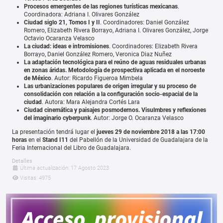
Procesos emergentes de las regiones turísticas mexicanas
.
Coordinadora: Adriana I. Olivares González
Ciudad siglo 21, Tomos I y II
. Coordinadores: Daniel González
Romero, Elizabeth Rivera Borrayo, Adriana I. Olivares González, Jorge
Octavio Ocaranza Velasco
La ciudad: ideas e intromisiones
. Coordinadores: Elizabeth Rivera
Borrayo, Daniel González Romero, Veronica Diaz Nuñez
La adaptación tecnológica para el reúno de aguas residuales urbanas
en zonas áridas. Metodología de prospectiva aplicada en el noroeste
de México
. Autor: Ricardo Figueroa Mimbela
Las urbanizaciones populares de origen irregular y su proceso de
consolidación con relación a la configuración socio-espacial de la
ciudad
. Autora: Mara Alejandra Cortés Lara
Ciudad cinemática y paisajes posmodernos. Visulmbres y reflexiones
del imaginario cyberpunk
. Autor: Jorge O. Ocaranza Velasco
La presentación tendrá lugar el
jueves 29 de noviembre 2018 a las 17:00
horas
en el
Stand I11
del Pabellón de la Universidad de Guadalajara de la
Feria Internacional del Libro de Guadalajara.
Detalles
Última actualización: 17 Agosto 2023
Visitas: 4975