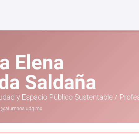
a Elena
da Saldaña
udad y Espacio Público Sustentable
/
Profe
92@alumnos.udg.mx