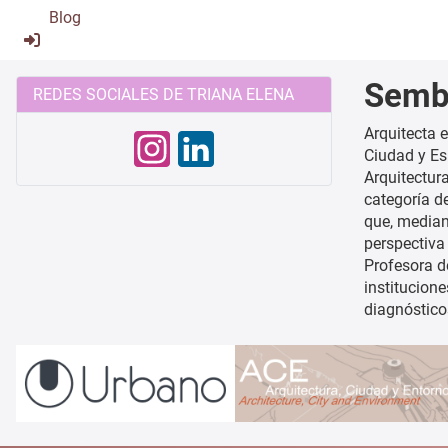
Blog
Semb
REDES SOCIALES DE TRIANA ELENA
Arquitecta 
Ciudad y Es
Arquitectur
categoría d
que, median
perspectiva
Profesora d
institucion
diagnósticos