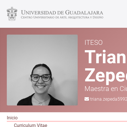
ITESO
Trian
Zepe
Maestra en Ci
triana.zepeda59
Inicio
Curriculum Vitae