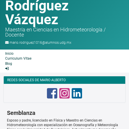
Rodríguez
Vázquez
Maestría en Ciencias en Hidrometeorología
/
Docente
mario.rodriguez1016@alumnos.udg.mx
Inicio
Curriculum Vitae
Blog
REDES SOCIALES DE MARIO ALBERTO
Semblanza
Esposo y padre, licenciado en Física y Maestro en Ciencias en
Hidrometeorología con especialización en Oceanografía y Meteorología