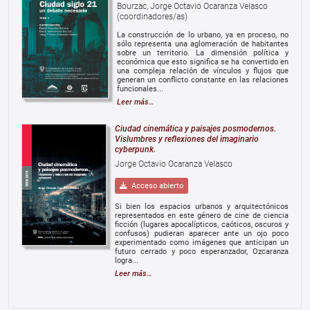
Bourzac, Jorge Octavio Ocaranza Velasco
(coordinadores/as)
La construcción de lo urbano, ya en proceso, no
sólo representa una aglomeración de habitantes
sobre un territorio. La dimensión política y
económica que esto significa se ha convertido en
una compleja relación de vínculos y flujos que
generan un conflicto constante en las relaciones
funcionales...
Leer más…
Ciudad cinemática y paisajes posmodernos.
Vislumbres y reflexiones del imaginario
cyberpunk.
Jorge Octavio Ocaranza Velasco
Acceso abierto
Si bien los espacios urbanos y arquitectónicos
representados en este género de cine de ciencia
ficción (lugares apocalípticos, caóticos, oscuros y
confusos) pudieran aparecer ante un ojo poco
experimentado como imágenes que anticipan un
futuro cerrado y poco esperanzador, Ozcaranza
logra...
Leer más…