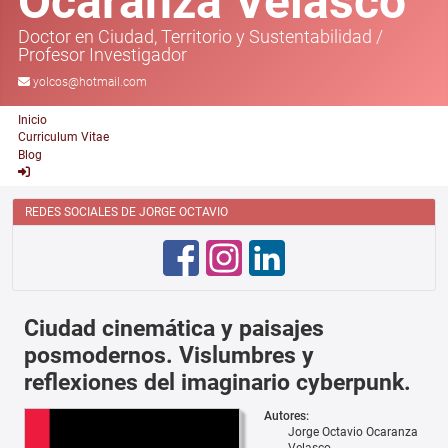
Ocaranza Velasco
Doctor en Ciudad, Territorio y Sustentabilidad
/
Profesor Investigador
yolcos@hotmail.com
Inicio
Curriculum Vitae
Blog
REDES SOCIALES DE JORGE OCTAVIO
Ciudad cinemática y paisajes
posmodernos. Vislumbres y
reflexiones del imaginario cyberpunk.
Autores:
Jorge Octavio Ocaranza