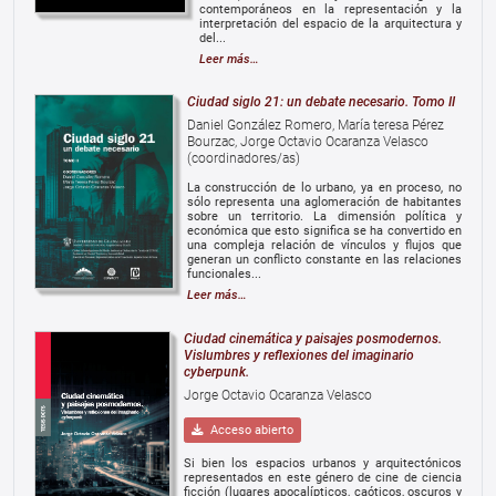
contemporáneos en la representación y la
interpretación del espacio de la arquitectura y
del...
Leer más…
Ciudad siglo 21: un debate necesario. Tomo II
Daniel González Romero, María teresa Pérez
Bourzac, Jorge Octavio Ocaranza Velasco
(coordinadores/as)
La construcción de lo urbano, ya en proceso, no
sólo representa una aglomeración de habitantes
sobre un territorio. La dimensión política y
económica que esto significa se ha convertido en
una compleja relación de vínculos y flujos que
generan un conflicto constante en las relaciones
funcionales...
Leer más…
Ciudad cinemática y paisajes posmodernos.
Vislumbres y reflexiones del imaginario
cyberpunk.
Jorge Octavio Ocaranza Velasco
Acceso abierto
Si bien los espacios urbanos y arquitectónicos
representados en este género de cine de ciencia
ficción (lugares apocalípticos, caóticos, oscuros y