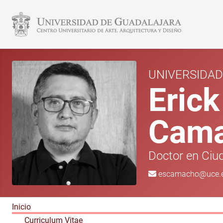
UNIVERSIDA
Erick
Cama
Doctor en Ciud
escamacho@uce.e
Inicio
Curriculum Vitae