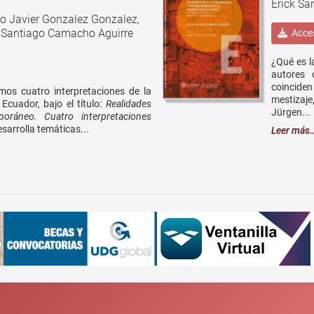
Erick Sa
io Javier Gonzalez Gonzalez,
k Santiago Camacho Aguirre
Acces
¿Qué es l
autores 
coinciden
os cuatro interpretaciones de la
mestizaj
Ecuador, bajo el título:
Realidades
Jürgen...
oráneo. Cuatro interpretaciones
desarrolla temáticas...
Leer más