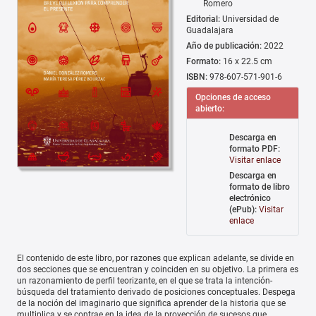
Romero
Editorial:
Universidad de
Guadalajara
Año de publicación:
2022
Formato:
16 x 22.5 cm
ISBN:
978-607-571-901-6
Opciones de acceso
abierto:
Descarga en
formato PDF:
Visitar enlace
Descarga en
formato de libro
electrónico
(ePub):
Visitar
enlace
El contenido de este libro, por razones que explican adelante, se divide en
dos secciones que se encuentran y coinciden en su objetivo. La primera es
un razonamiento de perfil teorizante, en el que se trata la intención-
búsqueda del tratamiento derivado de posiciones conceptuales. Despega
de la noción del imaginario que significa aprender de la historia que se
multiplica y se contrae en la idea de la proyección de sucesos que