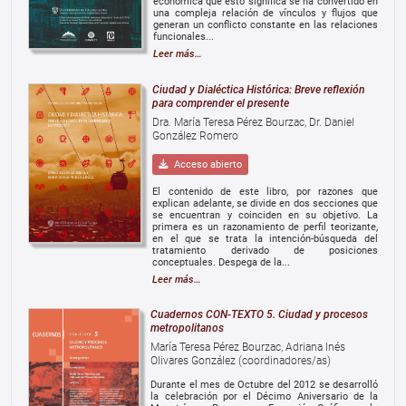
económica que esto significa se ha convertido en
una compleja relación de vínculos y flujos que
generan un conflicto constante en las relaciones
funcionales...
Leer más…
Ciudad y Dialéctica Histórica: Breve reflexión
para comprender el presente
Dra. María Teresa Pérez Bourzac, Dr. Daniel
González Romero
Acceso abierto
El contenido de este libro, por razones que
explican adelante, se divide en dos secciones que
se encuentran y coinciden en su objetivo. La
primera es un razonamiento de perfil teorizante,
en el que se trata la intención-búsqueda del
tratamiento derivado de posiciones
conceptuales. Despega de la...
Leer más…
Cuadernos CON-TEXTO 5. Ciudad y procesos
metropolitanos
María Teresa Pérez Bourzac, Adriana Inés
Olivares González (coordinadores/as)
Durante el mes de Octubre del 2012 se desarrolló
la celebración por el Décimo Aniversario de la