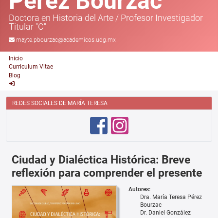
Pérez Bourzac
Doctora en Historia del Arte
/
Profesor Investigador
Titular "C"
mayte.pbourzac@academicos.udg.mx
Inicio
Curriculum Vitae
Blog
REDES SOCIALES DE MARÍA TERESA
Ciudad y Dialéctica Histórica: Breve
reflexión para comprender el presente
Autores:
Dra. María Teresa Pérez
Bourzac
Dr. Daniel González