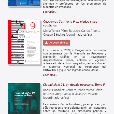
distintos trabajos de investigación realizados por
alumnos y profesores de los programas de
Maestría en Procesos...
Leer más…
Cuadernos Con-texto 9. La ciudad y sus
conflictos
María Teresa Pérez Bourzac, Carlos Alberto
Crespo Sánchez (coordinadores/as)
Acceso abierto
En el verano del 2022, el Programa de Doctorado,
conjuntamente con la Maestría en Procesos y
Expresión Gráfica en la Proyectación
Arquitectónica Urbana, celebró el vigésimo
aniversario de ambos posgrados, reconocidos en
el Sistema Nacional de Posgrados del
CONAHCYT, y que han logrado consolidarse...
Leer más…
Ciudad siglo 21: un debate necesario. Tomo II
Daniel González Romero, María teresa Pérez
Bourzac, Jorge Octavio Ocaranza Velasco
(coordinadores/as)
La construcción de lo urbano, ya en proceso, no
sólo representa una aglomeración de habitantes
sobre un territorio. La dimensión política y