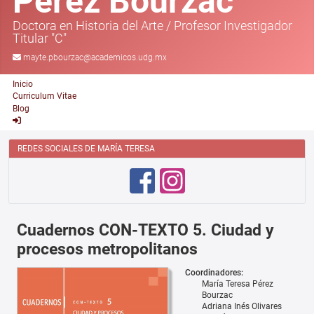
Pérez Bourzac
Doctora en Historia del Arte
/
Profesor Investigador
Titular "C"
mayte.pbourzac@academicos.udg.mx
Inicio
Curriculum Vitae
Blog
REDES SOCIALES DE MARÍA TERESA
Cuadernos CON-TEXTO 5. Ciudad y
procesos metropolitanos
Coordinadores:
María Teresa Pérez
Bourzac
Adriana Inés Olivares