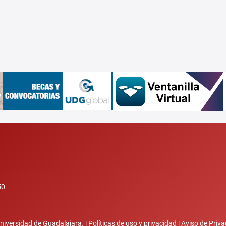
50
niversidad de Guadalajara. |
Políticas de uso y privacidad
|
Aviso de Priva