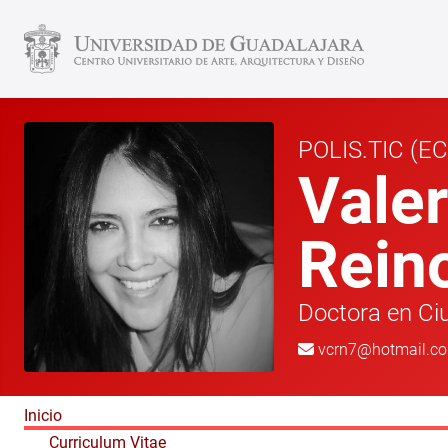
POLIS.TIC
(E
Valer
Rein
Doctora en Ciu
vcrn7@hotmail.c
Inicio
Curriculum Vitae