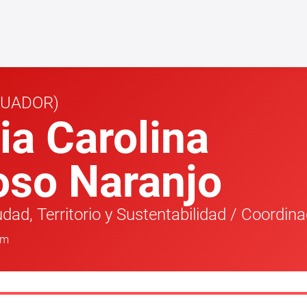
CUADOR)
ia Carolina
oso Naranjo
dad, Territorio y Sustentabilidad
/
Coordina
om