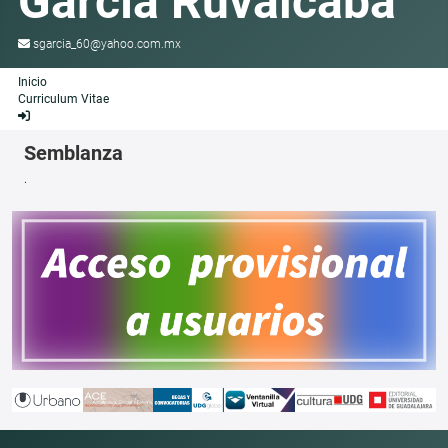
García Ruvalcaba
sgarcia_60@yahoo.com.mx
Inicio
Curriculum Vitae
Semblanza
.