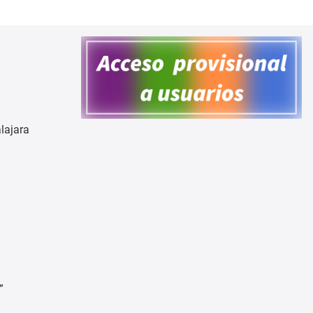
lajara
”