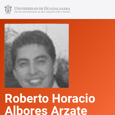
Roberto Horacio
Albores Arzate