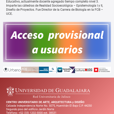
Educativo, actualmente docente agregado tiempo completo nivel 3.
Imparte las cátedras de Realidad Socioecológica – Epistemología I y II,
Diseño de Proyectos. Fue Director de la Carrera de Biología en la FCB –
UCE.
CENTRO UNIVERSITARIO DE ARTE, ARQUITECTURA y DISEÑO
Calzada Independencia Norte No. 5075, Huentitán El Bajo C.P. 44250
Segundo piso del edificio Jardín Norte
Teléfono: +52 (33) 1202-3000 ext. 38531