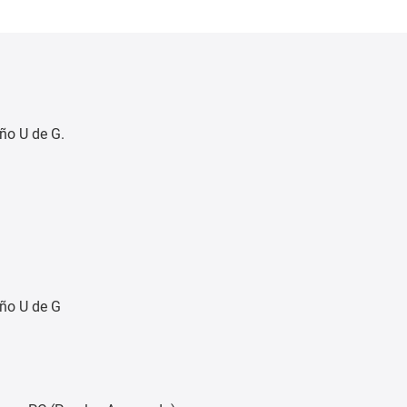
eño U de G.
eño U de G