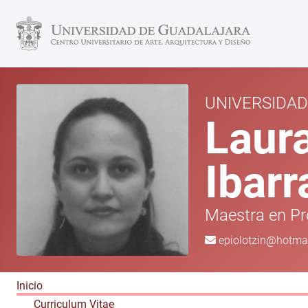
UNIVERSIDA
Laura
Ibarr
Maestra en Pr
epiolotzin@hotma
Inicio
Curriculum Vitae