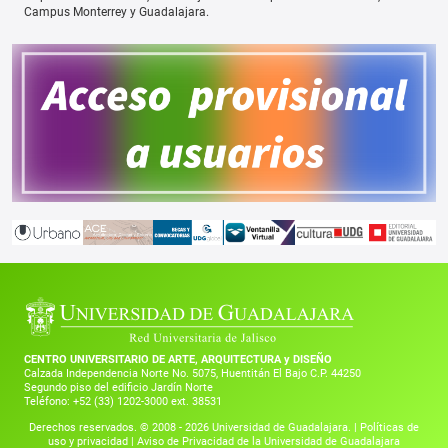
Campus Monterrey y Guadalajara.
CENTRO UNIVERSITARIO DE ARTE, ARQUITECTURA y DISEÑO
Calzada Independencia Norte No. 5075, Huentitán El Bajo C.P. 44250
Segundo piso del edificio Jardín Norte
Teléfono: +52 (33) 1202-3000 ext. 38531
Derechos reservados. © 2008 -
2026
Universidad de Guadalajara. |
Políticas de
uso y privacidad
|
Aviso de Privacidad de la Universidad de Guadalajara