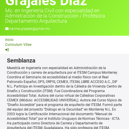
Grajales Díaz
Mc. en Ingeniería Civil con especialidad en
Admistración de la Construcción
/
Profesora
Departamento Arquitectura
karime.grajales@gmail.mx
Inicio
Curriculum Vitae
Semblanza
Maestría en Ingeniería con especialidad en Administración de la
Construcción y carrera de arquitectura por el ITESM Campus Monterrey.
Coordina el Seminario de accesibilidad al medio físico con el Real
Patronato Español, OPS, ORPIS, CEMEX, ITESM, LIBRE ACCESO A.C., DIF
N.L. Participa en investigación dentro de la Cátedra de Vivienda Centro de
Diseño y Construcción (ITSM). Fue Coordinadora del Programa
Accesibilidad Total. Autora del curso virtual de Cátedras Corporativas
CEMEX (Módulo: ACCESIBILIDAD UNIVERSAL). Autora del Curso tópico de
“Diseño Accesible” para el programa de arquitecto del ITESM. Formó parte
del equipo del proyecto “Diálogo en la Oscuridad” en Monterrey N.L. En
2003 logra la Certificación Internacional del documento “Manual de
Accesibilidad Total” por el Instituto Uruguayo de Normas Técnicas - ICTA.
Ha participado como Directora de Carrera y Departamento de
Arquitectura del ITESM, Guadalajara. Ha sido profesora del ITESM,