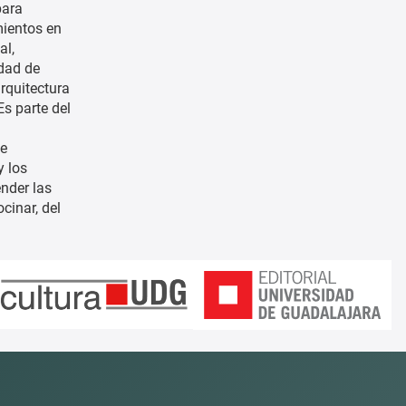
para
mientos en
al,
idad de
rquitectura
Es parte del
te
y los
nder las
cinar, del