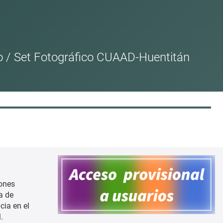
do / Set Fotográfico CUAAD-Huentitán
iones
a de
cia en el
.