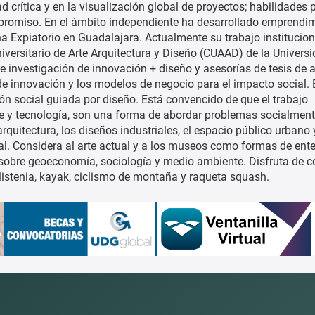
d crítica y en la visualización global de proyectos; habilidades 
promiso. En el ámbito independiente ha desarrollado emprendi
na Expiatorio en Guadalajara. Actualmente su trabajo institucion
niversitario de Arte Arquitectura y Diseño (CUAAD) de la Univers
investigación de innovación + diseño y asesorías de tesis de a
de innovación y los modelos de negocio para el impacto social. 
ión social guiada por diseño. Está convencido de que el trabajo
 arte y tecnología, son una forma de abordar problemas socialmen
arquitectura, los diseños industriales, el espacio público urbano 
al. Considera al arte actual y a los museos como formas de ente
sobre geoeconomía, sociología y medio ambiente. Disfruta de co
alistenia, kayak, ciclismo de montaña y raqueta squash.