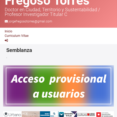
Fregoso Torres
Doctor en Ciudad, Territorio y Sustentabilidad
/
Profesor Investigador Titular C
jorgefregosotorres@gmail.com
Inicio
Curriculum Vitae
Semblanza
.