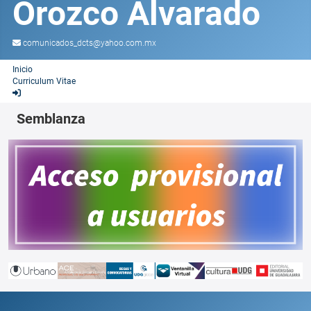
Orozco Alvarado
comunicados_dcts@yahoo.com.mx
Inicio
Curriculum Vitae
Semblanza