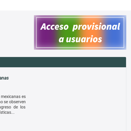
canas
as mexicanas es
 no se observen
ingreso de los
sticas...