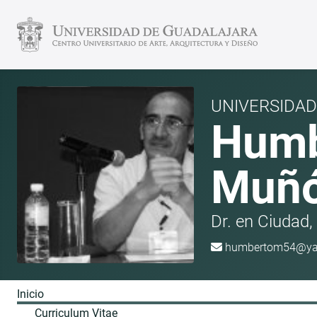
UNIVERSIDA
Humb
Muñó
Dr. en Ciudad, 
humbertom54@ya
Inicio
Curriculum Vitae