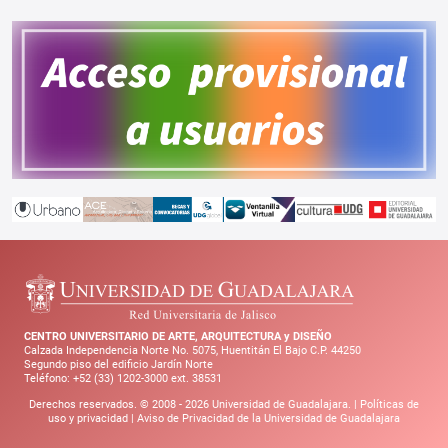
CENTRO UNIVERSITARIO DE ARTE, ARQUITECTURA y DISEÑO
Calzada Independencia Norte No. 5075, Huentitán El Bajo C.P. 44250
Segundo piso del edificio Jardín Norte
Teléfono: +52 (33) 1202-3000 ext. 38531
Derechos reservados. © 2008 -
2026
Universidad de Guadalajara. |
Políticas de
uso y privacidad
|
Aviso de Privacidad de la Universidad de Guadalajara