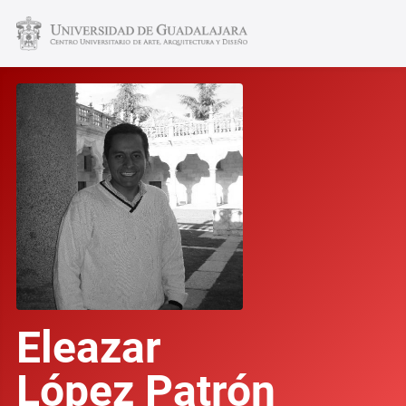
Eleazar
López Patrón