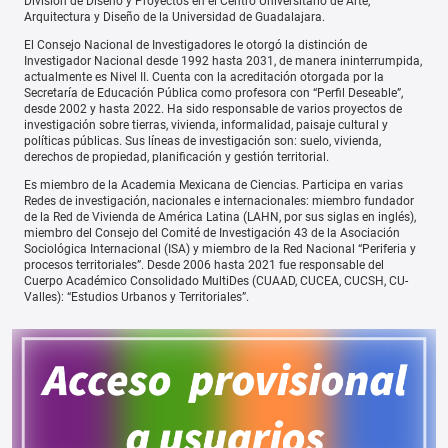
División de Diseño y Proyectos en el Centro Universitario de Arte,
Arquitectura y Diseño de la Universidad de Guadalajara.
El Consejo Nacional de Investigadores le otorgó la distinción de
Investigador Nacional desde 1992 hasta 2031, de manera ininterrumpida,
actualmente es Nivel II. Cuenta con la acreditación otorgada por la
Secretaría de Educación Pública como profesora con “Perfil Deseable”,
desde 2002 y hasta 2022. Ha sido responsable de varios proyectos de
investigación sobre tierras, vivienda, informalidad, paisaje cultural y
políticas públicas. Sus líneas de investigación son: suelo, vivienda,
derechos de propiedad, planificación y gestión territorial.
Es miembro de la Academia Mexicana de Ciencias. Participa en varias
Redes de investigación, nacionales e internacionales: miembro fundador
de la Red de Vivienda de América Latina (LAHN, por sus siglas en inglés),
miembro del Consejo del Comité de Investigación 43 de la Asociación
Sociológica Internacional (ISA) y miembro de la Red Nacional “Periferia y
procesos territoriales”. Desde 2006 hasta 2021 fue responsable del
Cuerpo Académico Consolidado MultiDes (CUAAD, CUCEA, CUCSH, CU-
Valles): “Estudios Urbanos y Territoriales”.