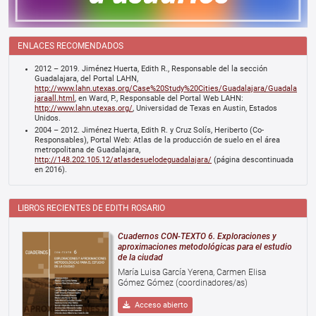
ENLACES RECOMENDADOS
2012 – 2019. Jiménez Huerta, Edith R., Responsable del la sección
Guadalajara, del Portal LAHN,
http://www.lahn.utexas.org/Case%20Study%20Cities/Guadalajara/Guadala
jaraall.html
, en Ward, P., Responsable del Portal Web LAHN:
http://www.lahn.utexas.org/
, Universidad de Texas en Austin, Estados
Unidos.
2004 – 2012. Jiménez Huerta, Edith R. y Cruz Solís, Heriberto (Co-
Responsables), Portal Web: Atlas de la producción de suelo en el área
metropolitana de Guadalajara,
http://148.202.105.12/atlasdesuelodeguadalajara/
(página descontinuada
en 2016).
LIBROS RECIENTES DE EDITH ROSARIO
Cuadernos CON-TEXTO 6. Exploraciones y
aproximaciones metodológicas para el estudio
de la ciudad
María Luisa García Yerena, Carmen Elisa
Gómez Gómez (coordinadores/as)
Acceso abierto