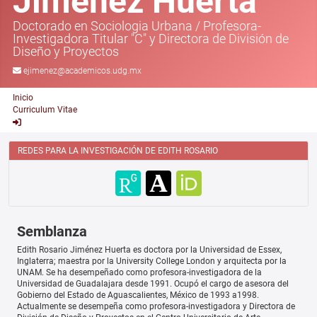
Jiménez Huerta
Doctorado en Sociologia Urbana
/
Profesora-
Investigadora Titular "C" y Directora de División de
Diseño y Proyectos
ejimenez@academicos.udg.mx
Inicio
Curriculum Vitae
REDES PARA LA INVESTIGACIÓN DE EDITH ROSARIO
Semblanza
Edith Rosario Jiménez Huerta es doctora por la Universidad de Essex,
Inglaterra; maestra por la University College London y arquitecta por la
UNAM. Se ha desempeñado como profesora-investigadora de la
Universidad de Guadalajara desde 1991. Ocupó el cargo de asesora del
Gobierno del Estado de Aguascalientes, México de 1993 a1998.
Actualmente se desempeña como profesora-investigadora y Directora de