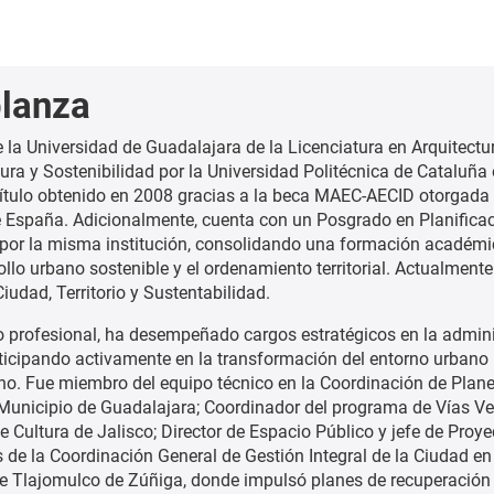
lanza
 la Universidad de Guadalajara de la Licenciatura en Arquitectu
tura y Sostenibilidad por la Universidad Politécnica de Cataluña
título obtenido en 2008 gracias a la beca MAEC-AECID otorgada 
 España. Adicionalmente, cuenta con un Posgrado en Planifica
al por la misma institución, consolidando una formación académ
ollo urbano sostenible y el ordenamiento territorial. Actualmente
iudad, Territorio y Sustentabilidad.
o profesional, ha desempeñado cargos estratégicos en la admin
rticipando activamente en la transformación del entorno urbano
no. Fue miembro del equipo técnico en la Coordinación de Plan
Municipio de Guadalajara; Coordinador del programa de Vías Ve
e Cultura de Jalisco; Director de Espacio Público y jefe de Proy
 de la Coordinación General de Gestión Integral de la Ciudad en 
e Tlajomulco de Zúñiga, donde impulsó planes de recuperación