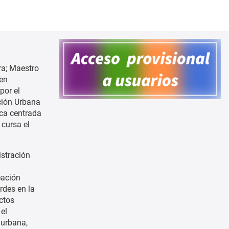
ra; Maestro
 en
por el
ción Urbana
ica centrada
 cursa el
istración
eación
rdes en la
ectos
el
 urbana,